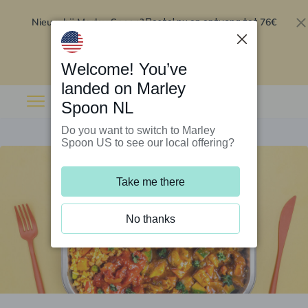
Nieuw bij Marley Spoon?
76€
Bestel nu en ontvang tot
korting op je eerste 5 boxen
.
Inwisselen
Welcome! You’ve
landed on Marley
Spoon NL
Do you want to switch to Marley
Spoon US to see our local offering?
Take me there
No thanks