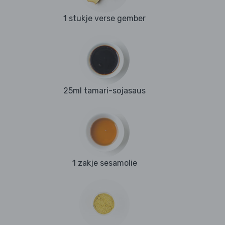
1 stukje verse gember
25ml tamari-sojasaus
1 zakje sesamolie