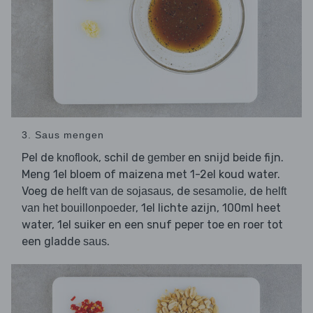
3. Saus mengen
Pel de
, schil de
en snijd beide fijn.
knoflook
gember
Meng 1el bloem of maizena met 1-2el koud water.
Voeg de
, de
, de
helft van de sojasaus
sesamolie
helft
, 1el lichte azijn, 100ml heet
van het bouillonpoeder
water, 1el suiker en een snuf peper toe en roer tot
een gladde
.
saus