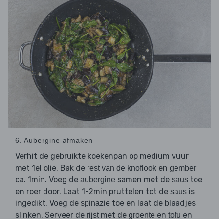
6. Aubergine afmaken
Verhit de gebruikte koekenpan op medium vuur
met 1el olie. Bak de
en
rest van de knoflook
gember
ca. 1min. Voeg de
samen met de
toe
aubergine
saus
en roer door. Laat 1-2min pruttelen tot de
is
saus
ingedikt. Voeg de
toe en laat de blaadjes
spinazie
slinken. Serveer de
met de
en
en
rijst
groente
tofu