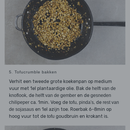
5. Tofucrumble bakken
Verhit een tweede grote koekenpan op medium
vuur met 1el plantaardige olie. Bak de
helft van de
, de
en de
knoflook
helft van de gember
gesneden
ca. 1min. Voeg de
,
, de
chilipeper
tofu
pinda's
rest van
en 1el azijn toe. Roerbak 6-8min op
de sojasaus
hoog vuur tot de
goudbruin en krokant is.
tofu