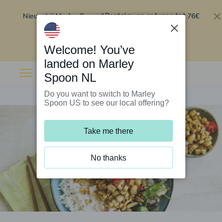
Nieuw bij Marley Spoon?
76€
Bestel nu en ontvang tot
korting op je eerste 5 boxen
.
Inwisselen
Welcome! You’ve
landed on Marley
Spoon NL
Do you want to switch to Marley
Spoon US to see our local offering?
Take me there
No thanks