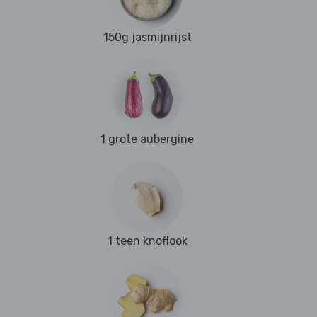
150g jasmijnrijst
1 grote aubergine
1 teen knoflook