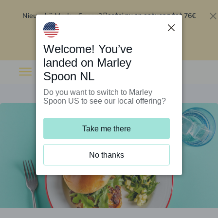
Nieuw bij Marley Spoon?
76€
Bestel nu en ontvang tot
korting op je eerste 5 boxen
.
Inwisselen
Welcome! You’ve
landed on Marley
Spoon NL
Do you want to switch to Marley
Spoon US to see our local offering?
Take me there
No thanks