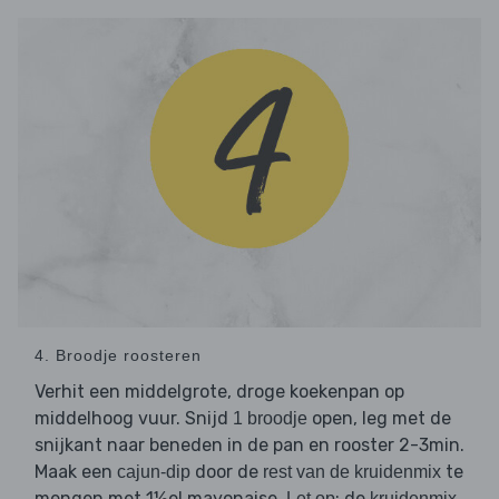
4. Broodje roosteren
Verhit een middelgrote, droge koekenpan op
middelhoog vuur. Snijd
open, leg met de
1 broodje
snijkant naar beneden in de pan en rooster 2-3min.
Maak een
door de
te
cajun-dip
rest van de kruidenmix
mengen met 1½el mayonaise.
: de
Let op
kruidenmix