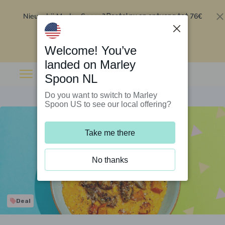
Nieuw bij Marley Spoon?
76€
Bestel nu en ontvang tot
korting op je eerste 5 boxen
.
Inwisselen
Welcome! You’ve
landed on Marley
Spoon NL
Do you want to switch to Marley
Spoon US to see our local offering?
Take me there
No thanks
Deal