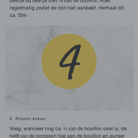
beetje bij beetje met
. Roer
⅔ van de bouillon
regelmatig zodat de
niet aanbakt. Herhaal dit
rijst
ca. 15m
4. Risotto koken
Voeg, wanneer nog ca.
over is, de
⅓ van de bouillon
toe aan de
en pureer
helft van de pompoen
bouillon