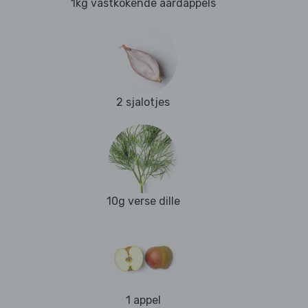
1kg vastkokende aardappels
2 sjalotjes
10g verse dille
1 appel