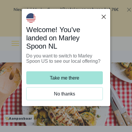
Nieuw bij Marley Spoon?
76€
Bestel nu en ontvang tot
korting op je eerste 5 boxen
.
Inwisselen
Welcome! You’ve
landed on Marley
Spoon NL
Do you want to switch to Marley
Spoon US to see our local offering?
Take me there
No thanks
Aanpasbaar