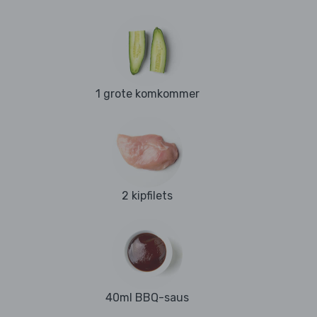
1 grote komkommer
2 kipfilets
40ml BBQ-saus