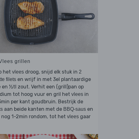
Vlees grillen
p het
droog, snijd elk stuk in
vlees
2
en wrijf in met 3el plantaardige
te filets
e en ½tl zout. Verhit een (grill)pan op
ium tot hoog vuur en gril het
in
vlees
min per kant goudbruin. Bestrijk de
aan beide kanten met de
en
ts
BBQ-saus
l nog 1-2min rondom, tot het
gaar
vlees