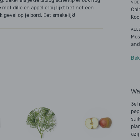
 zeker als je de biologische kip er ook nog
VOE
met dille en appel erbij lijkt het net een
Cal
 geval op je bord. Eet smakelijk!
Koo
ALL
Mos
and
Bek
Wat
3el
pep
sui
pla
azi