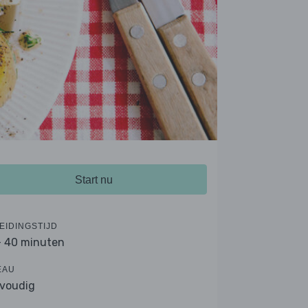
Start nu
EIDINGSTIJD
- 40 minuten
EAU
voudig