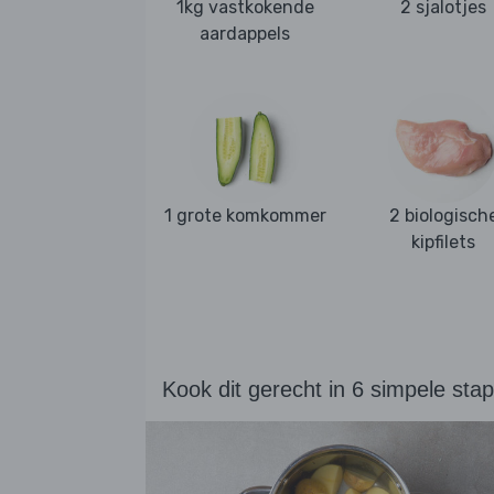
1kg vastkokende
2 sjalotjes
aardappels
1 grote komkommer
2 biologisch
kipfilets
Kook dit gerecht in 6 simpele sta