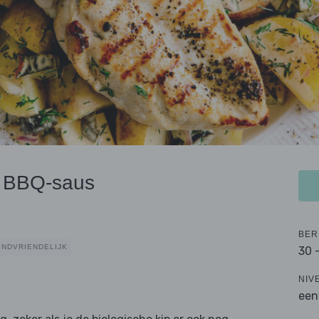
et BBQ-saus
BER
INDVRIENDELIJK
30 
NIV
een