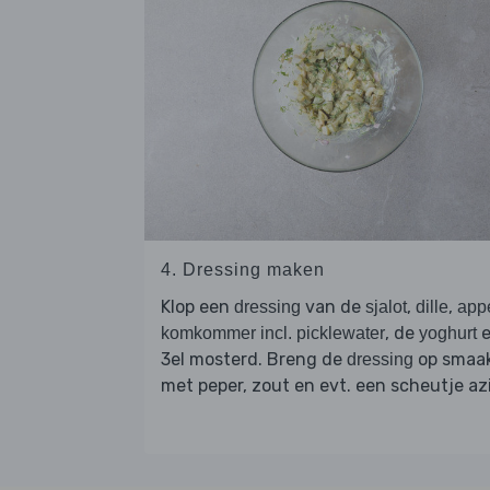
4. Dressing maken
Klop een
van de
,
,
dressing
sjalot
dille
app
, de
e
komkommer incl. picklewater
yoghurt
3el mosterd. Breng de
op smaa
dressing
met peper, zout en evt. een scheutje azi