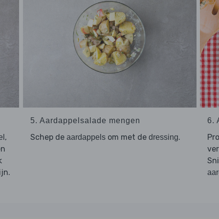
5. Aardappelsalade mengen
6.
,
Schep de
om met de
.
Pr
el
aardappels
dressing
n
ver
k
Sn
jn.
aar