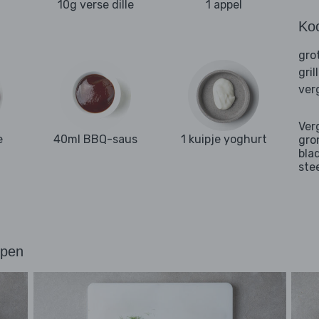
10g verse dille
1 appel
Ko
gro
gril
ver
Ver
e
40ml BBQ-saus
1 kuipje yoghurt
gro
bla
ste
ppen