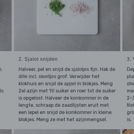
2. Sjalot snijden
3. 
n.
Halveer, pel en snijd de
fijn. Hak de
De
sjalotjes
grof. Verwijder het
dille incl. steeltjes
plat
klokhuis en snijd de
in blokjes. Meng
oli
appel
2el azijn met 1tl suiker en roer tot de suiker
med
ls
is opgelost. Halveer de
in de
2-3
komkommer
lengte, schraap de zaadlijsten eruit met
file
een lepel en snijd de
in kleine
gri
komkommer
blokjes. Meng ze met het azijnmengsel.
is.