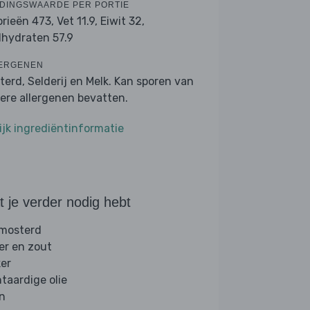
DINGSWAARDE PER PORTIE
orieën 473,
Vet 11.9,
Eiwit 32,
lhydraten 57.9
ERGENEN
terd, Selderij en Melk. Kan sporen van
ere allergenen bevatten.
ijk ingrediëntinformatie
 je verder nodig hebt
 mosterd
er en zout
ker
ntaardige olie
jn