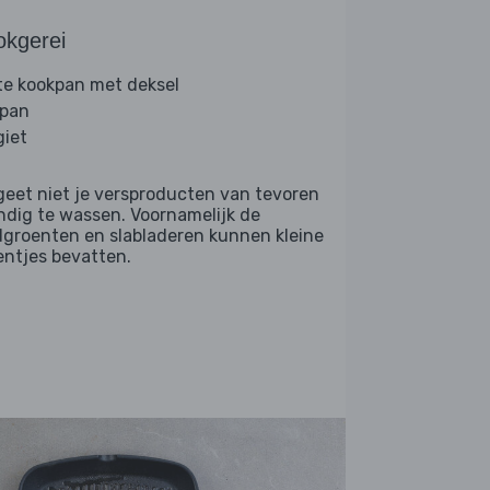
okgerei
te kookpan met deksel
lpan
giet
geet niet je versproducten van tevoren
ndig te wassen. Voornamelijk de
dgroenten en slabladeren kunnen kleine
entjes bevatten.