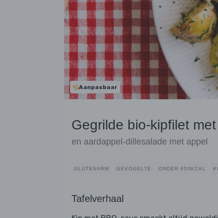
Aanpasbaar
Gegrilde bio-kipfilet m
en aardappel-dillesalade met appel
GLUTENARM
GEVOGELTE
ONDER 650KCAL
K
Tafelverhaal