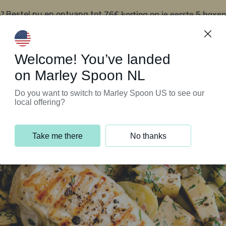
?
76€ korting op je eerste 5 boxen
Bestel nu en ontvang tot
t
Klantenservice
Welcome! You’ve landed
on Marley Spoon NL
Do you want to switch to Marley Spoon US to see our
local offering?
Take me there
No thanks