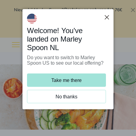
Nieuw bij Marley Spoon?
76€
Bestel nu en ontvang tot
korting op je eerste 5 boxen
.
Inwisselen
Welcome! You’ve
landed on Marley
Spoon NL
Do you want to switch to Marley
Spoon US to see our local offering?
Take me there
No thanks