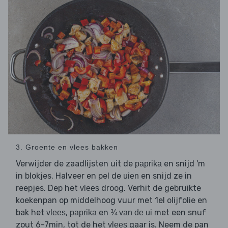
3. Groente en vlees bakken
Verwijder de zaadlijsten uit de
en snijd 'm
paprika
in blokjes. Halveer en pel de
en snijd ze in
uien
reepjes. Dep het
droog. Verhit de gebruikte
vlees
koekenpan op middelhoog vuur met 1el olijfolie en
bak het
,
en
met een snuf
vlees
paprika
¾ van de ui
zout 6-7min, tot de het
gaar is. Neem de pan
vlees