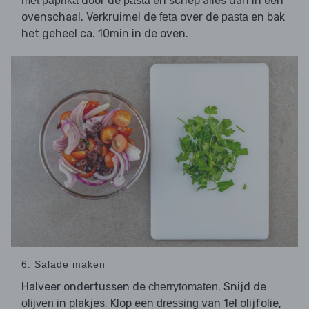
door de
en schep alles dan in een
met paprika
pasta
ovenschaal. Verkruimel de
over de
en bak
feta
pasta
het geheel ca. 10min in de oven.
6. Salade maken
Halveer ondertussen de
. Snijd de
cherrytomaten
in plakjes. Klop een
van 1el olijfolie,
olijven
dressing