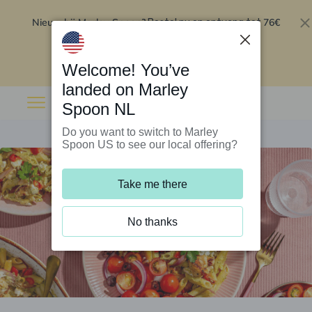
Nieuw bij Marley Spoon?
76€
Bestel nu en ontvang tot
korting op je eerste 5 boxen
.
Inwisselen
Welcome! You’ve
landed on Marley
Spoon NL
Do you want to switch to Marley
Spoon US to see our local offering?
Take me there
No thanks