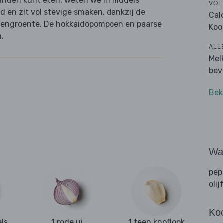
aanden kunt eten, weten we inmiddels
VOE
nd en zit vol stevige smaken, dankzij de
Cal
 ovengroente. De hokkaidopompoen en paarse
Koo
n.
ALL
Mel
bev
Bek
Wat
pep
olij
Ko
els
1 rode ui
1 teen knoflook