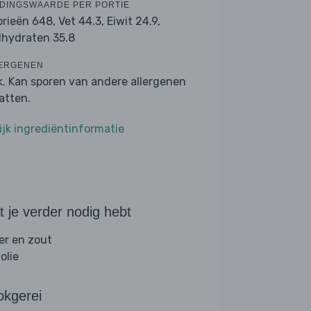
DINGSWAARDE PER PORTIE
orieën 648,
Vet 44.3,
Eiwit 24.9,
lhydraten 35.8
ERGENEN
k. Kan sporen van andere allergenen
atten.
ijk ingrediëntinformatie
 je verder nodig hebt
er en zout
folie
okgerei