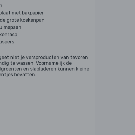
n
plaat met bakpapier
delgrote koekenpan
uimspaan
kenrasp
ruspers
geet niet je versproducten van tevoren
ndig te wassen. Voornamelijk de
dgroenten en slabladeren kunnen kleine
entjes bevatten.