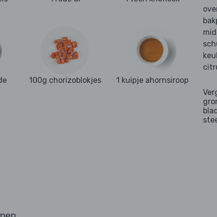
ove
bak
mid
sch
keu
cit
de
100g chorizoblokjes
1 kuipje ahornsiroop
Ver
gro
bla
ste
ppen