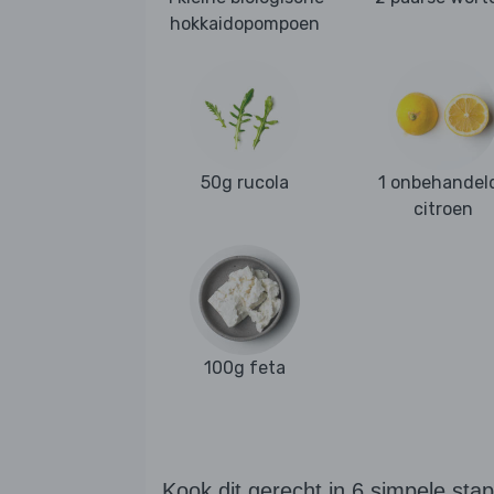
hokkaidopompoen
50g rucola
1 onbehandel
citroen
100g feta
Kook dit gerecht in 6 simpele sta