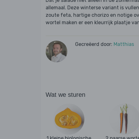
Dat je salade niet alleen in de zomerm
allemaal. Deze winterse variant is vulle
zoute feta, hartige chorizo en notige
wortel maken er een kleurrijk plaatje va
Gecreëerd door:
Matthias
Wat we sturen
1 kleine biologische
2 paarse wort