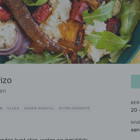
izo
oen
BER
RM
VLEES
ONDER 650KCAL
EXTRA GROENTE
20 
NIV
een