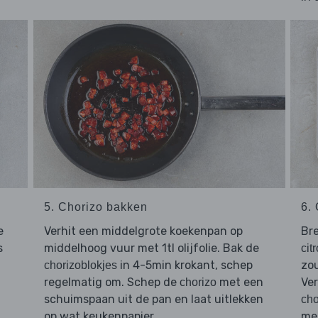
5. Chorizo bakken
6.
e
Verhit een middelgrote koekenpan op
Br
s
middelhoog vuur met 1tl olijfolie. Bak de
cit
in 4-5min krokant, schep
zo
chorizoblokjes
regelmatig om. Schep de
met een
Ve
chorizo
schuimspaan uit de pan en laat uitlekken
cho
op wat keukenpapier.
me