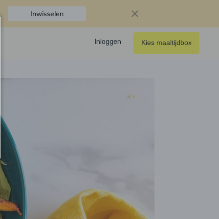
.
Inwisselen
Inloggen
Kies maaltijdbox