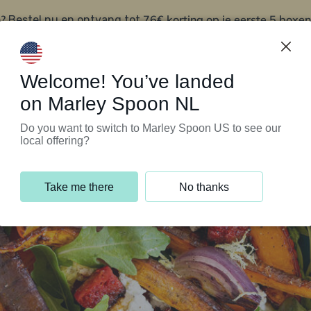
?
76€ korting op je eerste 5 boxen
Bestel nu en ontvang tot
t
Klantenservice
Welcome! You’ve landed
on Marley Spoon NL
Do you want to switch to Marley Spoon US to see our
local offering?
Take me there
No thanks