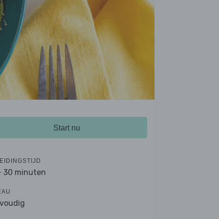
Start nu
EIDINGSTIJD
- 30 minuten
EAU
voudig