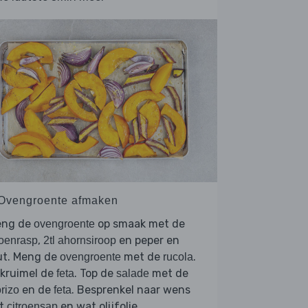
 Ovengroente afmaken
eng de
op smaak met de
ovengroente
,
en peper en
roenrasp
2tl ahornsiroop
ut. Meng de
met de
.
ovengroente
rucola
rkruimel de
. Top de
met de
feta
salade
en de
. Besprenkel naar wens
rizo
feta
t
en wat olijfolie.
citroensap