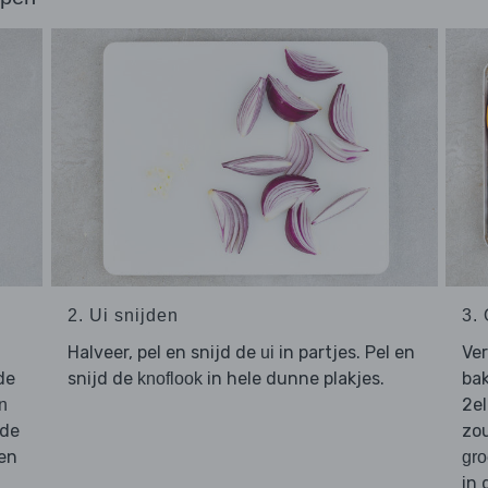
2. Ui snijden
3.
Halveer, pel en snijd de
in partjes. Pel en
Ve
ui
de
snijd de
in hele dunne plakjes.
bak
knoflook
2el
n
 de
zou
den
gro
in 