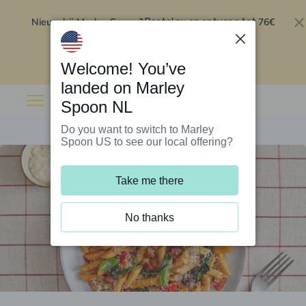
Nieuw bij Marley Spoon?
76€
Bestel nu en ontvang tot
korting op je eerste 5 boxen
.
Inwisselen
Welcome! You’ve
landed on Marley
Spoon NL
Do you want to switch to Marley
Spoon US to see our local offering?
Take me there
No thanks