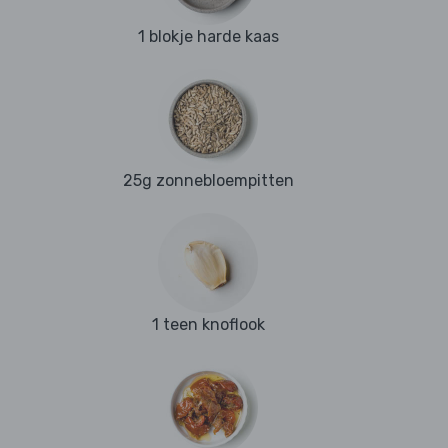
1 blokje harde kaas
25g zonnebloempitten
1 teen knoflook