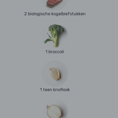
2 biologische kogelbiefstukken
1 broccoli
1 teen knoflook