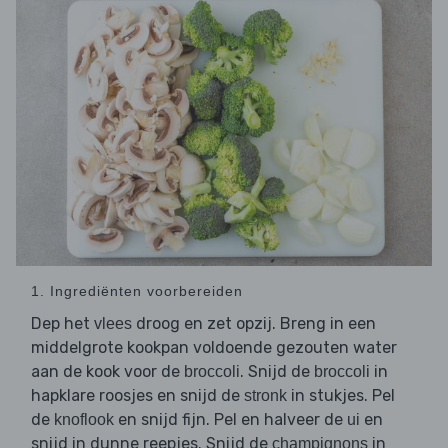
1. Ingrediënten voorbereiden
Dep het
droog en zet opzij. Breng in een
vlees
middelgrote kookpan voldoende gezouten water
aan de kook voor de
. Snijd de
in
broccoli
broccoli
hapklare roosjes en snijd de
in stukjes. Pel
stronk
de
en snijd fijn. Pel en halveer de
en
knoflook
ui
snijd in dunne reepjes. Snijd de
in
champignons