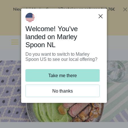
Nieuw bij Marley Spoon?
76€
Bestel nu en ontvang tot
korting op je eerste 5 boxen
.
Inwisselen
Welcome! You’ve
landed on Marley
Spoon NL
Do you want to switch to Marley
Spoon US to see our local offering?
Take me there
No thanks