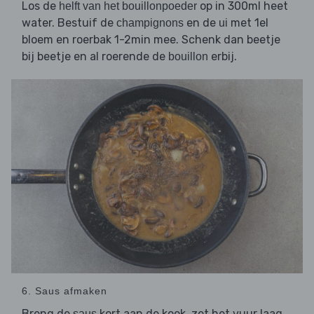
Los de
op in 300ml heet
helft van het bouillonpoeder
water. Bestuif de
en de
met 1el
champignons
ui
bloem en roerbak 1-2min mee. Schenk dan beetje
bij beetje en al roerende de
erbij.
bouillon
6. Saus afmaken
Breng de
kort aan de kook, zet het vuur laag
saus