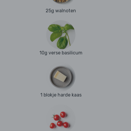
25g walnoten
10g verse basilicum
1 blokje harde kaas