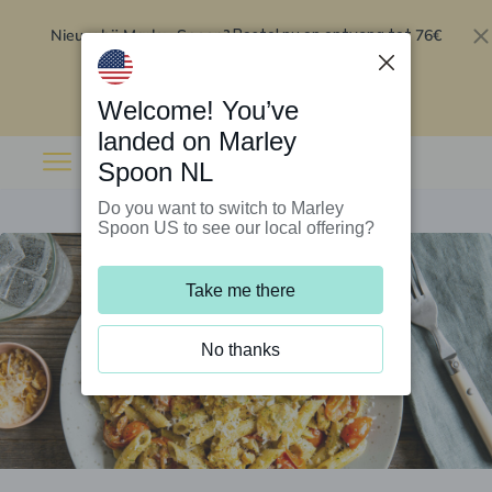
Nieuw bij Marley Spoon?
76€
Bestel nu en ontvang tot
korting op je eerste 5 boxen
.
Inwisselen
Welcome! You’ve
landed on Marley
Spoon NL
Do you want to switch to Marley
Spoon US to see our local offering?
Take me there
No thanks