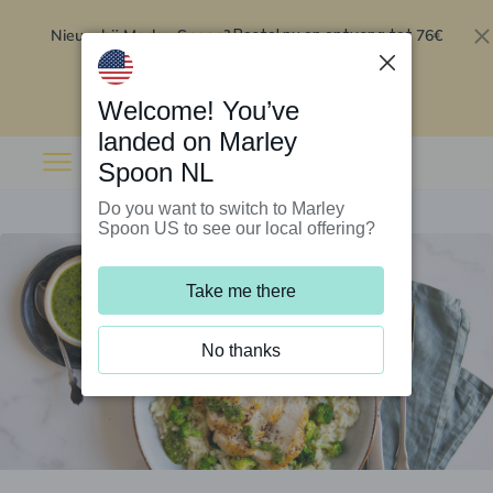
Nieuw bij Marley Spoon?
76€
Bestel nu en ontvang tot
korting op je eerste 5 boxen
.
Inwisselen
Welcome! You’ve
landed on Marley
Spoon NL
Do you want to switch to Marley
Spoon US to see our local offering?
Take me there
No thanks