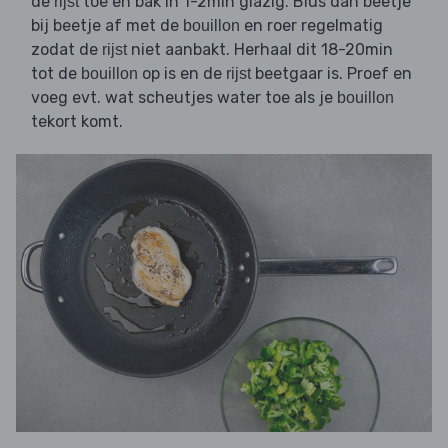
de
toe en bak in 1-2min glazig. Blus dan beetje
rijst
bij beetje af met de
en roer regelmatig
bouillon
zodat de
niet aanbakt. Herhaal dit 18-20min
rijst
tot de
op is en de
beetgaar is. Proef en
bouillon
rijst
voeg evt. wat scheutjes water toe als je
bouillon
tekort komt.