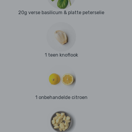
20g verse basilicum & platte peterselie
1 teen knoflook
1 onbehandelde citroen