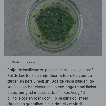
3. Pistou maken
Snijd de
grof.
basilicum en peterselie incl. steeltjes
Pel de
en snijd doormidden. Halveer de
knoflook
en pers
uit. Doe de
, de
citroen
1 helft
verse kruiden
en het
in een hoge (maat)beker
knoflook
citroensap
en pureer glad met een staafmixer. Voeg 1tl
olijfolie toe en roer door.
: je kunt ook meer
Tip
gebruiken als je dat lekker vindt.
citroensap