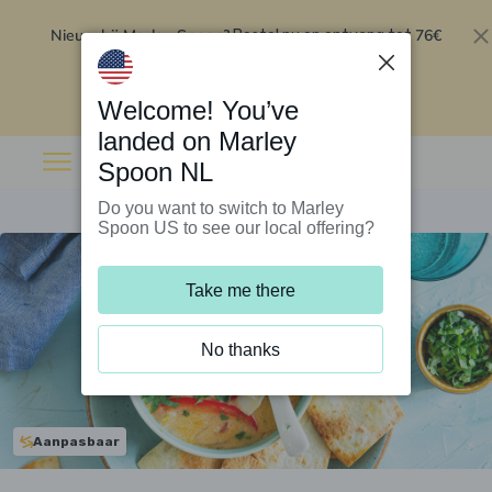
Nieuw bij Marley Spoon?
76€
Bestel nu en ontvang tot
korting op je eerste 5 boxen
.
Inwisselen
Welcome! You’ve
landed on Marley
Spoon NL
Do you want to switch to Marley
Spoon US to see our local offering?
Take me there
No thanks
Aanpasbaar