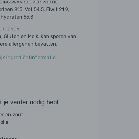
DINGSWAARDE PER PORTIE
orieën 815,
Vet 54.5,
Eiwit 21.9,
lhydraten 55.3
ERGENEN
a, Gluten en Melk. Kan sporen van
ere allergenen bevatten.
ijk ingrediëntinformatie
 je verder nodig hebt
er en zout
folie