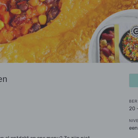
en
BER
20 
NIV
een