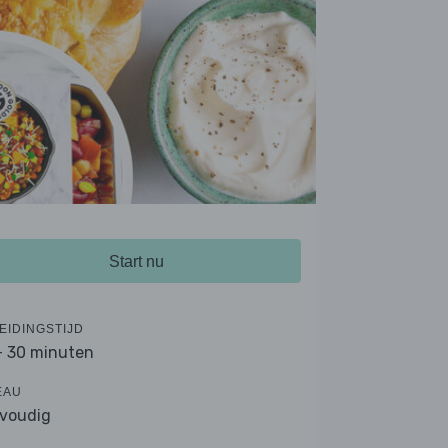
Start nu
EIDINGSTIJD
- 30 minuten
EAU
voudig