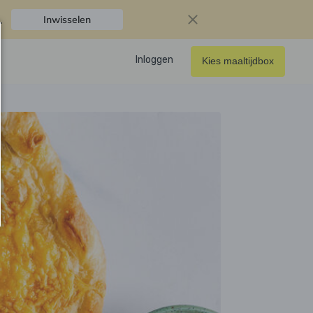
.
Inwisselen
Inloggen
Kies maaltijdbox