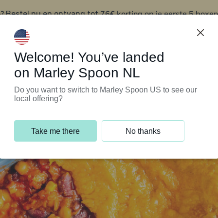
?
76€ korting op je eerste 5 boxen
Bestel nu en ontvang tot
t
Klantenservice
Welcome! You’ve landed
on Marley Spoon NL
Do you want to switch to Marley Spoon US to see our
local offering?
Take me there
No thanks