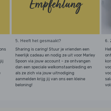
5. Heeft het gesmaakt?
6. 
 ons
Sharing is caring! Stuur je vrienden een
Heb
heerlijk cadeau en nodig ze uit voor Marley
ont
ij
Spoon via jouw account – ze ontvangen
ko
dan een speciale welkomstaanbieding en
voo
e
als ze zich via jouw uitnodiging
voo
aanmelden krijg jij van ons een kleine
sal
beloning!
vol