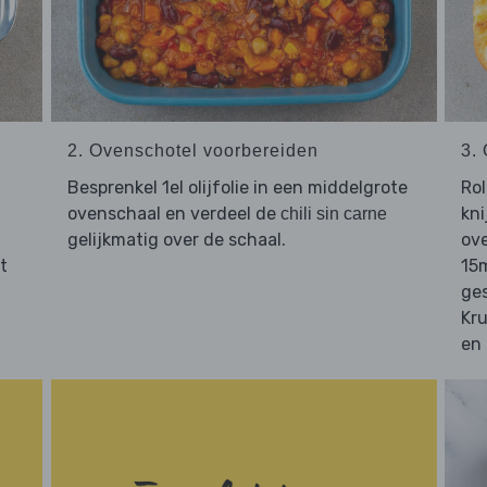
2. Ovenschotel voorbereiden
3.
Besprenkel 1el olijfolie in een middelgrote
Ro
ovenschaal en verdeel de
kni
chili sin carne
gelijkmatig over de schaal.
ov
t
15m
ge
Kr
en