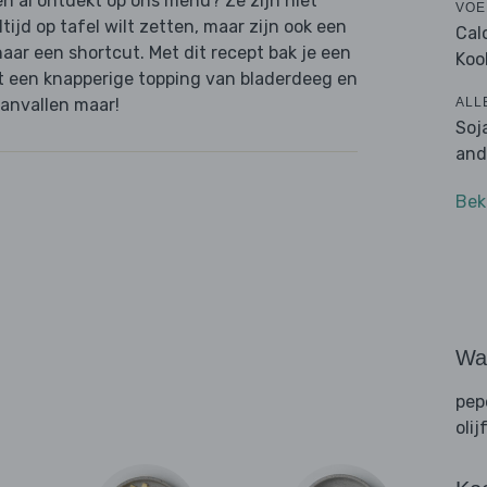
n al ontdekt op ons menu? Ze zijn niet
VOE
tijd op tafel wilt zetten, maar zijn ook een
Cal
aar een shortcut. Met dit recept bak je een
Koo
met een knapperige topping van bladerdeeg en
ALL
aanvallen maar!
Soj
and
Bek
Wat
pep
olij