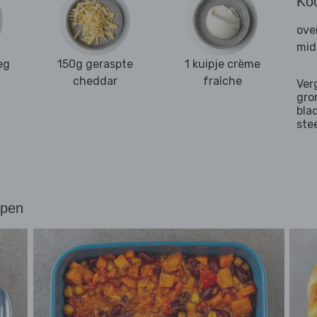
Ko
ove
mid
eg
150g geraspte
1 kuipje crème
cheddar
fraîche
Ver
gro
bla
ste
ppen