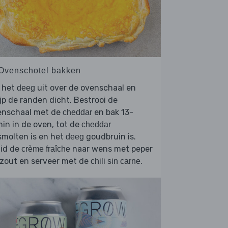
 Ovenschotel bakken
l het
uit over de ovenschaal en
deeg
jp de randen dicht. Bestrooi de
enschaal met de
en bak 13-
cheddar
in in de oven, tot de
cheddar
smolten is en het
goudbruin is.
deeg
uid de
naar wens met peper
crème fraîche
 zout en serveer met de
.
chili sin carne