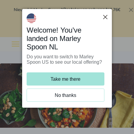
Nieuw bij Marley Spoon?
76€
Bestel nu en ontvang tot
korting op je eerste 5 boxen
.
Inwisselen
Welcome! You’ve
landed on Marley
Spoon NL
Do you want to switch to Marley
Spoon US to see our local offering?
Take me there
No thanks