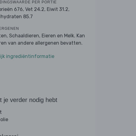
DINGSWAARDE PER PORTIE
orieën 676,
Vet 24.2,
Eiwit 31.2,
lhydraten 85.7
ERGENEN
ten, Schaaldieren, Eieren en Melk. Kan
ren van andere allergenen bevatten.
ijk ingrediëntinformatie
 je verder nodig hebt
t
folie