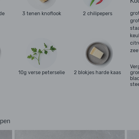
Ko
gro
de
3 tenen knoflook
2 chilipepers
gro
sta
keu
cit
zee
Ver
10g verse peterselie
2 blokjes harde kaas
gro
bla
ste
ppen