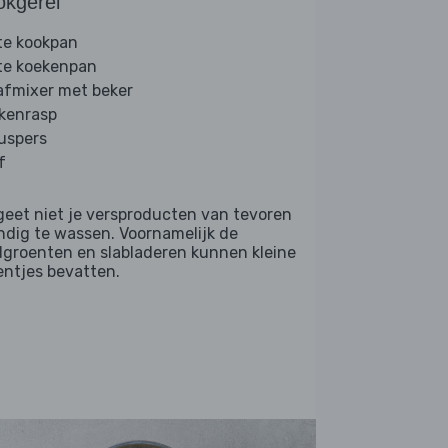
okgerei
te kookpan
te koekenpan
afmixer met beker
kenrasp
ruspers
f
geet niet je versproducten van tevoren
ndig te wassen. Voornamelijk de
dgroenten en slabladeren kunnen kleine
entjes bevatten.