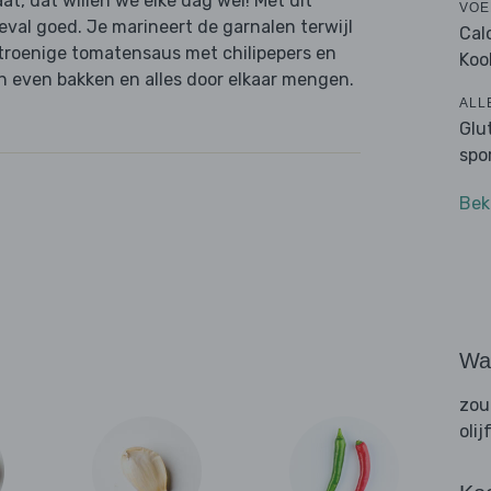
aat, dat willen we elke dag wel! Met dit
VOE
geval goed. Je marineert de garnalen terwijl
Cal
itroenige tomatensaus met chilipepers en
Koo
an even bakken en alles door elkaar mengen.
ALL
Glu
spo
Bek
Wat
zou
olij