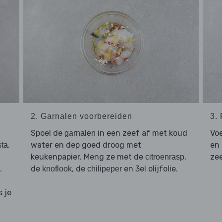
2. Garnalen voorbereiden
3.
Spoel de
in een zeef af met koud
Vo
garnalen
.
water en dep goed droog met
en 
sta
keukenpapier. Meng ze met de
,
zee
citroenrasp
.
de
, de
en 3el olijfolie.
knoflook
chilipeper
s je