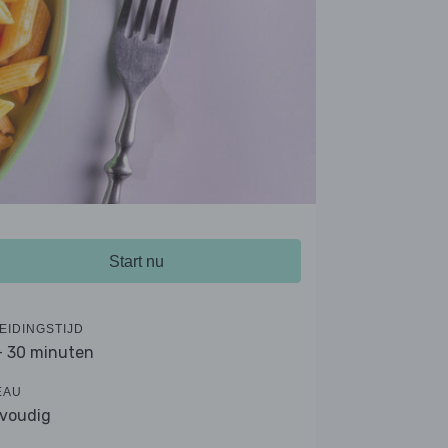
Start nu
EIDINGSTIJD
- 30 minuten
EAU
voudig