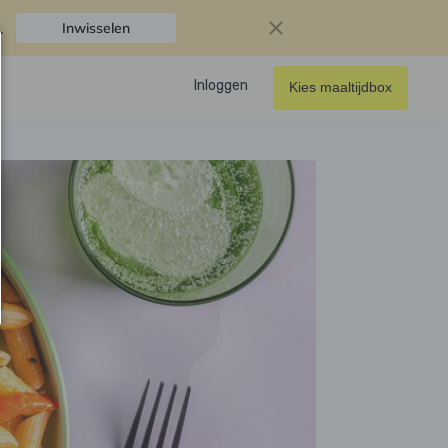
.
Inwisselen
Inloggen
Kies maaltijdbox