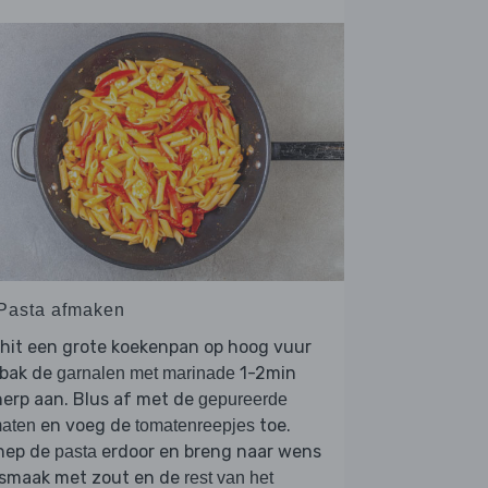
 Pasta afmaken
hit een grote koekenpan op hoog vuur
 bak de
1-2min
garnalen met marinade
erp aan. Blus af met de
gepureerde
en voeg de
toe.
maten
tomatenreepjes
hep de
erdoor en breng naar wens
pasta
 smaak met zout en de
rest van het