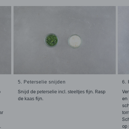
5. Peterselie snijden
6.
Snijd de
fijn. Rasp
Ver
p
peterselie incl. steeltjes
de
fijn.
en
kaas
sch
ar
to
Sc
.
op