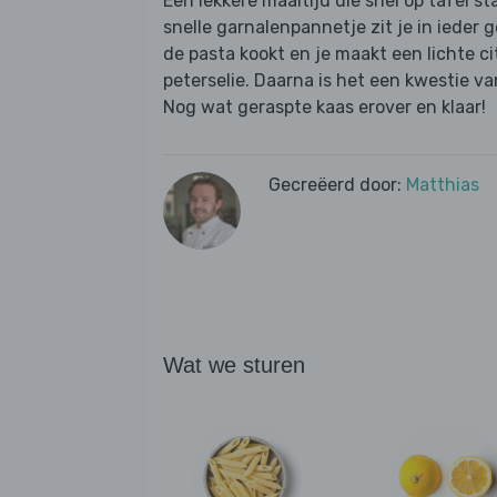
Een lekkere maaltijd die snel op tafel st
snelle garnalenpannetje zit je in ieder 
de pasta kookt en je maakt een lichte c
peterselie. Daarna is het een kwestie v
Nog wat geraspte kaas erover en klaar!
Gecreëerd door:
Matthias
Wat we sturen