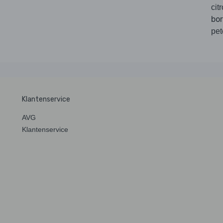
cit
bo
pet
Klantenservice
AVG
Klantenservice