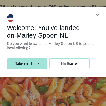
?
76€ korting op je eerste 5 boxen
Bestel nu en ontvang tot
t
Klantenservice
Welcome! You’ve landed
on Marley Spoon NL
Do you want to switch to Marley Spoon US to see our
local offering?
Take me there
No thanks