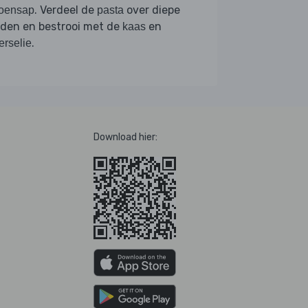
. Verdeel de
over diepe
roensap
pasta
rden en bestrooi met de
en
kaas
.
erselie
Download hier: