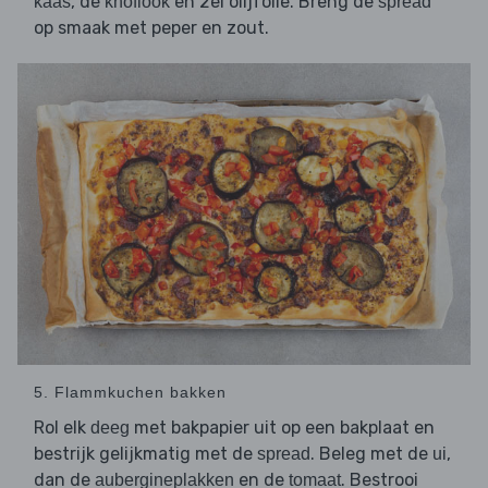
, de
en 2el olijfolie. Breng de
kaas
knoflook
spread
op smaak met peper en zout.
5. Flammkuchen bakken
Rol elk
met bakpapier uit op een bakplaat en
deeg
bestrijk gelijkmatig met de
. Beleg met de
,
spread
ui
dan de
en de
. Bestrooi
aubergineplakken
tomaat