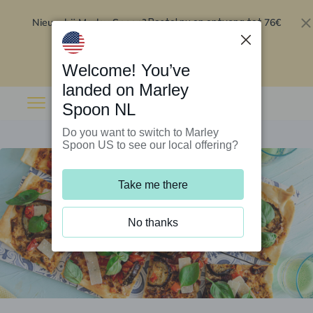
Nieuw bij Marley Spoon?
76€
Bestel nu en ontvang tot
korting op je eerste 5 boxen
.
Inwisselen
Welcome! You’ve
landed on Marley
Spoon NL
Do you want to switch to Marley
Spoon US to see our local offering?
Take me there
No thanks