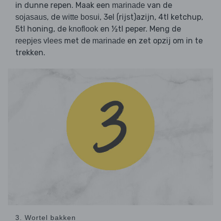
in dunne repen. Maak een
van de
marinade
, de
, 3el (rijst)azijn, 4tl ketchup,
sojasaus
witte bosui
5tl honing, de
en ½tl peper. Meng de
knoflook
met de
en zet opzij om in te
reepjes vlees
marinade
trekken.
3. Wortel bakken