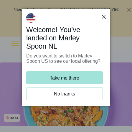
Nieuw bij Marley Spoon?
76€
Bestel nu en ontvang tot
korting op je eerste 5 boxen
.
Inwisselen
Welcome! You’ve
landed on Marley
Spoon NL
Do you want to switch to Marley
Spoon US to see our local offering?
Take me there
No thanks
Deal