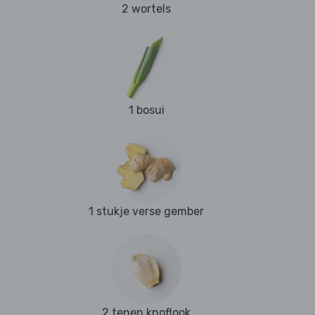
2 wortels
1 bosui
1 stukje verse gember
2 tenen knoflook