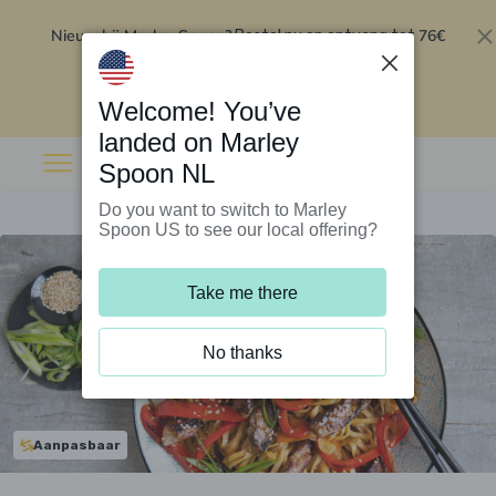
Nieuw bij Marley Spoon?
76€
Bestel nu en ontvang tot
korting op je eerste 5 boxen
.
Inwisselen
Welcome! You’ve
landed on Marley
Spoon NL
Do you want to switch to Marley
Spoon US to see our local offering?
Take me there
No thanks
Aanpasbaar