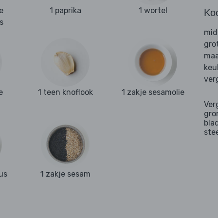
e
1 paprika
1 wortel
Ko
s
mid
gro
maa
keu
ver
e
1 teen knoflook
1 zakje sesamolie
Ver
gro
bla
ste
us
1 zakje sesam