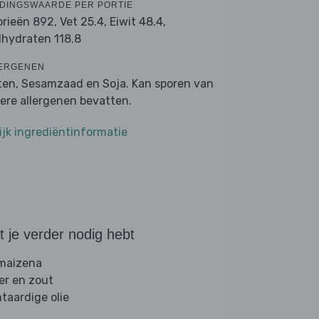
DINGSWAARDE PER PORTIE
orieën 892,
Vet 25.4,
Eiwit 48.4,
lhydraten 118.8
ERGENEN
ten, Sesamzaad en Soja. Kan sporen van
ere allergenen bevatten.
ijk ingrediëntinformatie
 je verder nodig hebt
 maizena
er en zout
ntaardige olie