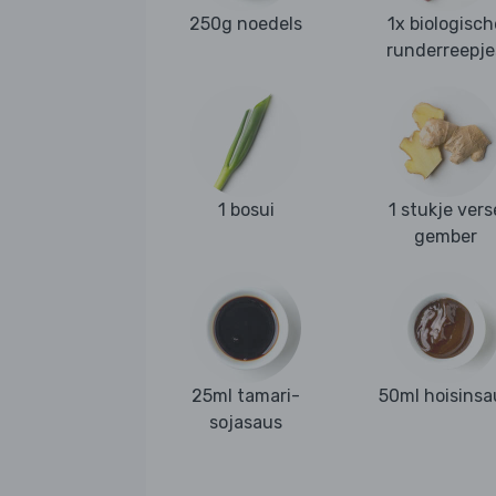
250g noedels
1x biologisch
runderreepje
1 bosui
1 stukje vers
gember
25ml tamari-
50ml hoisinsa
sojasaus