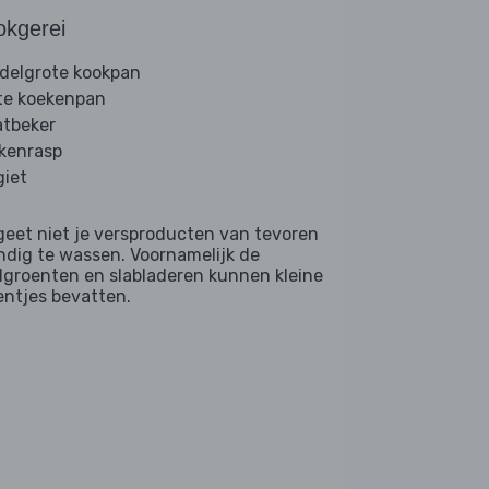
okgerei
delgrote kookpan
te koekenpan
tbeker
kenrasp
giet
geet niet je versproducten van tevoren
ndig te wassen. Voornamelijk de
dgroenten en slabladeren kunnen kleine
entjes bevatten.