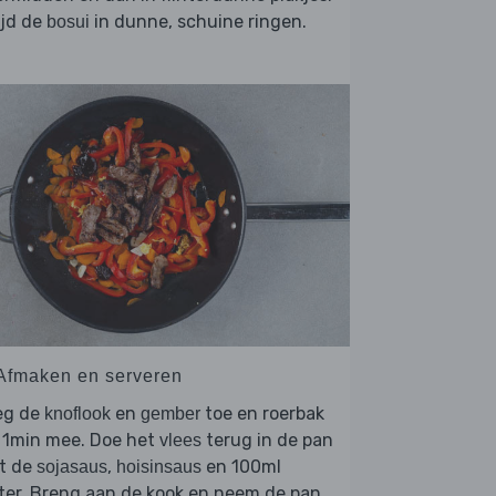
ijd de
in dunne, schuine ringen.
bosui
 Afmaken en serveren
eg de
en
toe en roerbak
knoflook
gember
 1min mee. Doe het
terug in de pan
vlees
t de
,
en 100ml
sojasaus
hoisinsaus
ter. Breng aan de kook en neem de pan