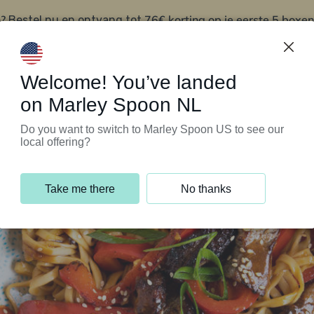
?
76€ korting op je eerste 5 boxen
Bestel nu en ontvang tot
t
Klantenservice
Welcome! You’ve landed
on Marley Spoon NL
Do you want to switch to Marley Spoon US to see our
local offering?
Take me there
No thanks