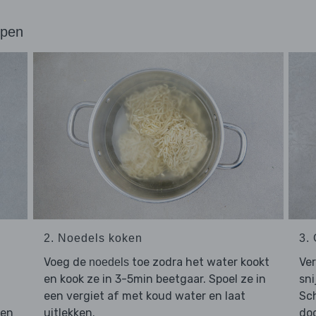
ppen
2. Noedels koken
3.
Voeg de
toe zodra het water kookt
Ver
noedels
en kook ze in 3-5min beetgaar. Spoel ze in
sni
een vergiet af met koud water en laat
Sch
 en
uitlekken.
doo