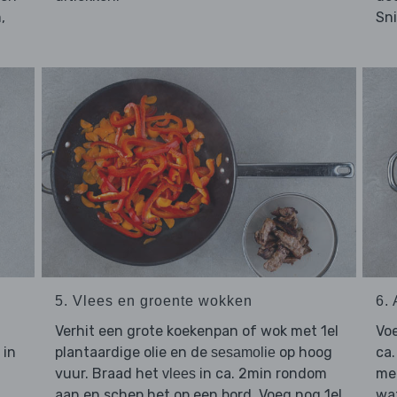
,
Sn
5. Vlees en groente wokken
6.
Verhit een grote koekenpan of wok met 1el
Vo
 in
plantaardige olie en de
op hoog
ca.
sesamolie
vuur. Braad het
in ca. 2min rondom
me
vlees
aan en schep het op een bord. Voeg nog 1el
wa