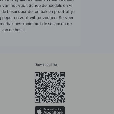
n van het vuur. Schep de
en
noedels
⅔
door de
en proef of je
 de bosui
roerbak
 peper en zout wil toevoegen. Serveer
bestrooid met de
en de
roerbak
sesam
.
t van de bosui
Download hier: