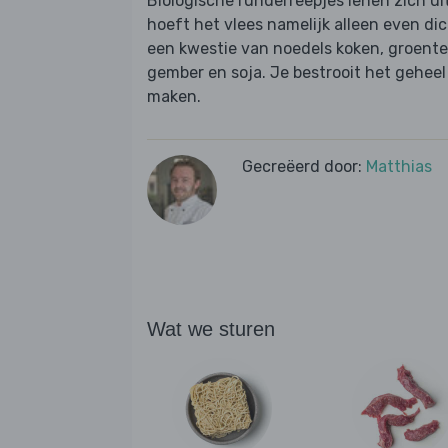
Biologische runderreepjes lenen zich ui
hoeft het vlees namelijk alleen even dic
een kwestie van noedels koken, groent
gember en soja. Je bestrooit het gehee
maken.
Gecreëerd door:
Matthias
Wat we sturen