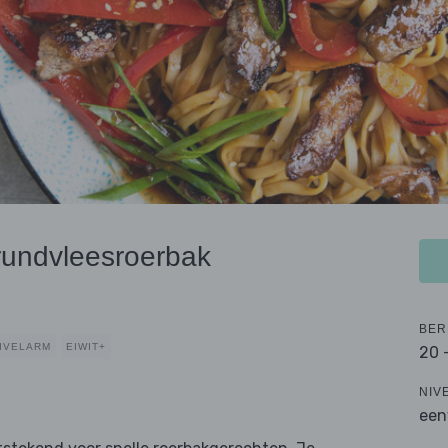
 rundvleesroerbak
BER
IVELARM
EIWIT+
20 
NIV
een