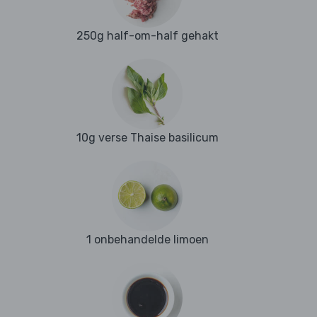
250g half-om-half gehakt
10g verse Thaise basilicum
1 onbehandelde limoen