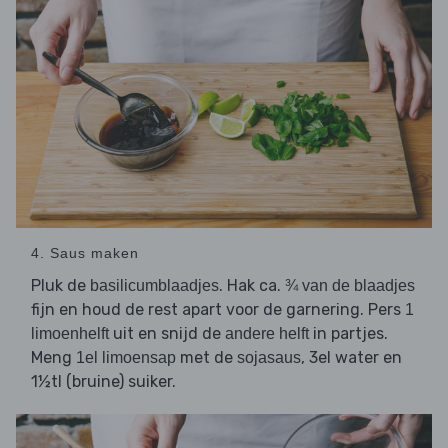
4. Saus maken
Pluk de
. Hak ca.
basilicumblaadjes
¾ van de blaadjes
fijn en houd de rest apart voor de garnering. Pers
1
uit en snijd de
in partjes.
limoenhelft
andere helft
Meng
met de
, 3el water en
1el limoensap
sojasaus
1½tl (bruine) suiker.