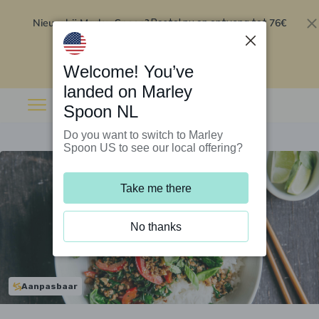
Nieuw bij Marley Spoon?
76€
Bestel nu en ontvang tot
korting op je eerste 5 boxen
.
Inwisselen
Welcome! You’ve
landed on Marley
Spoon NL
Do you want to switch to Marley
Spoon US to see our local offering?
Take me there
No thanks
Aanpasbaar