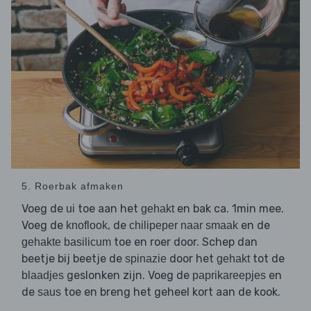
5. Roerbak afmaken
Voeg de
toe aan het
en bak ca. 1min mee.
ui
gehakt
Voeg de
, de
en de
knoflook
chilipeper naar smaak
toe en roer door. Schep dan
gehakte basilicum
beetje bij beetje de
door het
tot de
spinazie
gehakt
geslonken zijn. Voeg de
en
blaadjes
paprikareepjes
de
toe en breng het geheel kort aan de kook.
saus