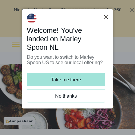
Nieuw bij Marley Spoon?
76€
Bestel nu en ontvang tot
korting op je eerste 5 boxen
.
Inwisselen
Welcome! You’ve
landed on Marley
Spoon NL
Do you want to switch to Marley
Spoon US to see our local offering?
Take me there
No thanks
Aanpasbaar