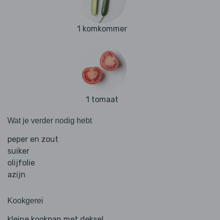
1 komkommer
1 tomaat
Wat je verder nodig hebt
peper en zout
suiker
olijfolie
azijn
Kookgerei
kleine kookpan met deksel