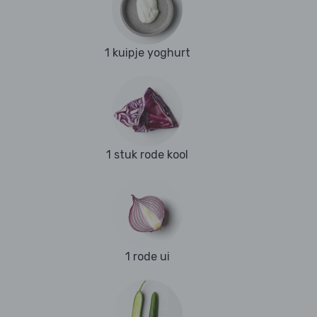
1 kuipje yoghurt
1 stuk rode kool
1 rode ui