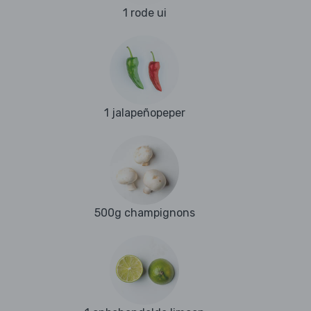
1 rode ui
1 jalapeñopeper
500g champignons