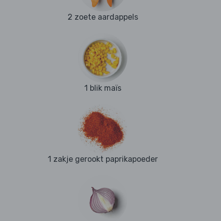
2 zoete aardappels
1 blik maïs
1 zakje gerookt paprikapoeder