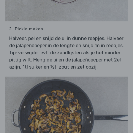
2. Pickle maken
Halveer, pel en snijd de
in dunne reepjes. Halveer
ui
de
in de lengte en snijd 'm in reepjes.
jalapeñopeper
: verwijder evt. de zaadlijsten als je het minder
Tip
pittig wilt. Meng de
en de
met 2el
ui
jalapeñopeper
azijn, 1tl suiker en ½tl zout en zet opzij.