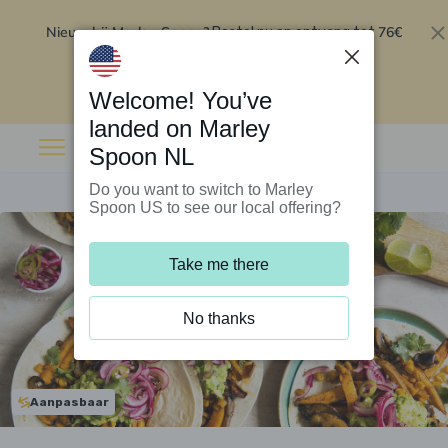
Nieuw bij Marley Spoon?
76€
Bestel nu en ontvang tot
korting op je eerste 5 boxen
.
Inwisselen
Welcome! You’ve
landed on Marley
Spoon NL
Do you want to switch to Marley
Spoon US to see our local offering?
Take me there
No thanks
Aanpasbaar