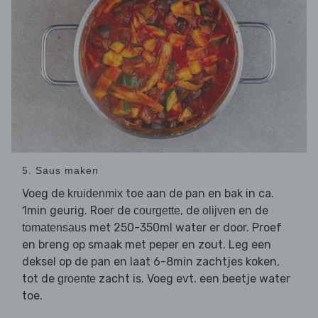
5. Saus maken
Voeg de
toe aan de pan en bak in ca.
kruidenmix
1min geurig. Roer de
, de
en de
courgette
olijven
met 250-350ml water er door. Proef
tomatensaus
en breng op smaak met peper en zout. Leg een
deksel op de pan en laat 6-8min zachtjes koken,
tot de
zacht is. Voeg evt. een beetje water
groente
toe.