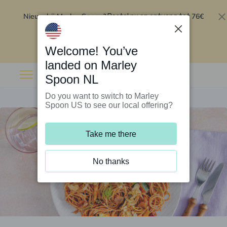
Nieuw bij Marley Spoon?
76€
Bestel nu en ontvang tot
korting op je eerste 5 boxen
.
Inwisselen
Welcome! You’ve
landed on Marley
Spoon NL
Do you want to switch to Marley
Spoon US to see our local offering?
Take me there
No thanks