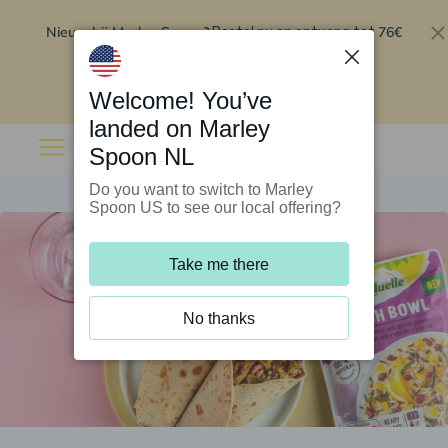
Nieuw bij Marley Spoon?
76€
Bestel nu en ontvang tot
korting op je eerste 5 boxen
.
Inwisselen
Welcome! You’ve
landed on Marley
Spoon NL
Do you want to switch to Marley
Spoon US to see our local offering?
Take me there
No thanks