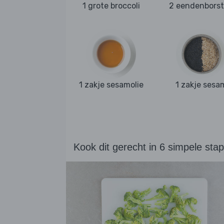
1 grote broccoli
2 eendenbors
1 zakje sesamolie
1 zakje sesa
Kook dit gerecht in 6 simpele sta