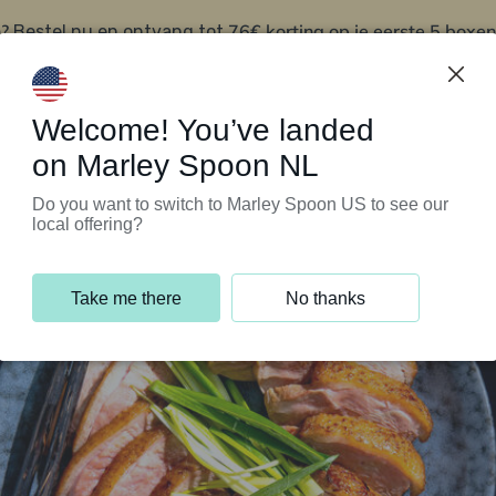
?
76€ korting op je eerste 5 boxen
Bestel nu en ontvang tot
t
Klantenservice
Welcome! You’ve landed
on Marley Spoon NL
Do you want to switch to Marley Spoon US to see our
local offering?
Take me there
No thanks