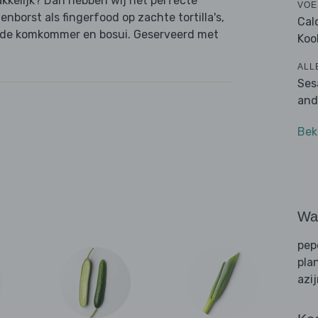
akkelijk? Dan hebben wij het perfecte
VOE
nborst als fingerfood op zachte tortilla's,
Cal
ende komkommer en bosui. Geserveerd met
Koo
ALL
Ses
and
Bek
Wat
pep
pla
azi