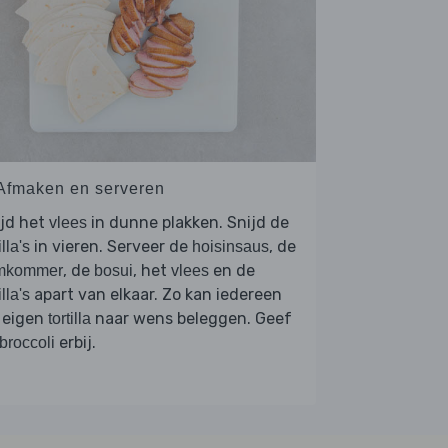
 Afmaken en serveren
ijd het
in dunne plakken. Snijd de
vlees
in vieren. Serveer de
, de
illa's
hoisinsaus
, de
, het
en de
mkommer
bosui
vlees
apart van elkaar. Zo kan iedereen
illa's
 eigen
naar wens beleggen. Geef
tortilla
erbij.
broccoli