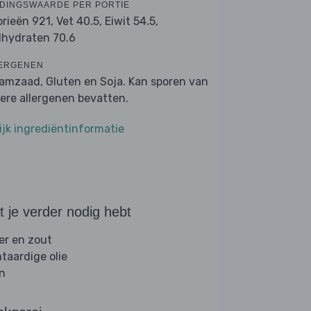
DINGSWAARDE PER PORTIE
orieën 921,
Vet 40.5,
Eiwit 54.5,
lhydraten 70.6
ERGENEN
amzaad, Gluten en Soja. Kan sporen van
ere allergenen bevatten.
ijk ingrediëntinformatie
 je verder nodig hebt
er en zout
ntaardige olie
jn