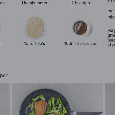
Ko
ten
1 komkommer
2 bosuien
mag
mid
Ver
gro
bla
m
1x tortilla's
100ml hoisinsaus
ste
ppen