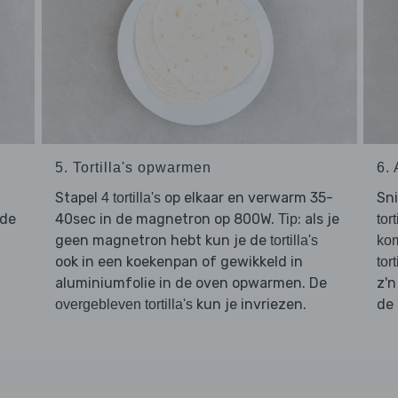
5. Tortilla's opwarmen
6.
Stapel
op elkaar en verwarm 35-
Sn
4 tortilla's
 de
40sec in de magnetron op 800W.
: als je
Tip
tort
geen magnetron hebt kun je de
tortilla's
ko
ook in een koekenpan of gewikkeld in
tort
aluminiumfolie in de oven opwarmen. De
z'n
kun je invriezen.
de
overgebleven tortilla's