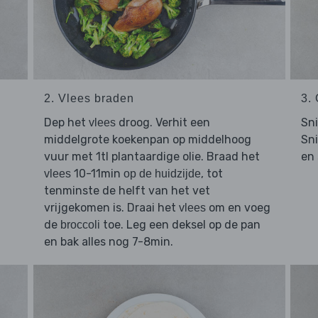
2. Vlees braden
3.
Dep het
droog. Verhit een
Sn
vlees
middelgrote koekenpan op middelhoog
Sn
vuur met 1tl plantaardige olie. Braad het
en 
10-11min
, tot
vlees
op de huidzijde
tenminste de helft van het vet
vrijgekomen is. Draai het
om en voeg
vlees
de
toe. Leg een deksel op de pan
broccoli
en bak alles nog 7-8min.