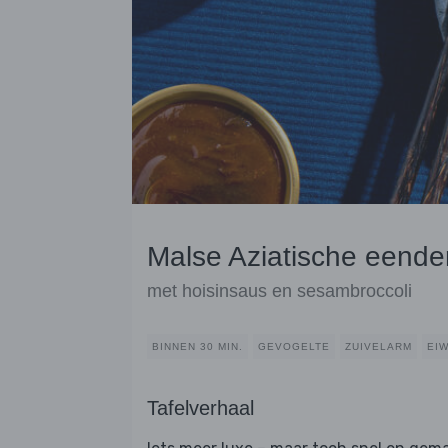
Malse Aziatische eende
met hoisinsaus en sesambroccoli
BINNEN 30 MIN.
GEVOGELTE
ZUIVELARM
EIW
Tafelverhaal