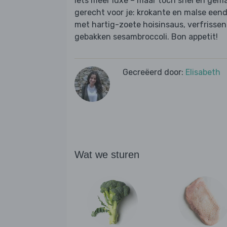
Iets meer luxe – maar toch snel en gem
gerecht voor je: krokante en malse eende
met hartig-zoete hoisinsaus, verfriss
gebakken sesambroccoli. Bon appetit!
Gecreëerd door:
Elisabeth
Wat we sturen