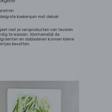
okgerei
netron
delgrote koekenpan met deksel
geet niet je versproducten van tevoren
ndig te wassen. Voornamelijk de
dgroenten en slabladeren kunnen kleine
entjes bevatten.