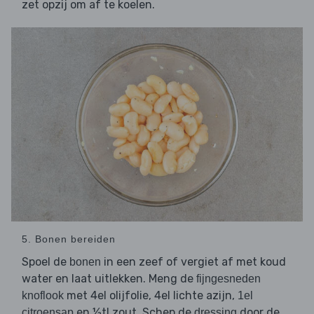
zet opzij om af te koelen.
5. Bonen bereiden
Spoel de
in een zeef of vergiet af met koud
bonen
water en laat uitlekken. Meng de
fijngesneden
met 4el olijfolie, 4el lichte azijn,
knoflook
1el
en ½tl zout. Schep de
door de
citroensap
dressing