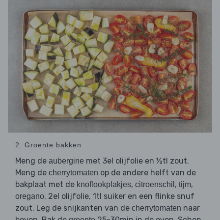
2. Groente bakken
Meng de
met 3el olijfolie en ½tl zout.
aubergine
Meng de
op de andere helft van de
cherrytomaten
bakplaat met de
,
,
,
knoflookplakjes
citroenschil
tijm
, 2el olijfolie, 1tl suiker en een flinke snuf
oregano
zout. Leg de snijkanten van de
naar
cherrytomaten
boven. Bak de
25-30min in de oven. Schep
groente