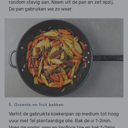
rondom stevig aan. Neem uit de pan en zet opzij.
De pan gebruiken we zo weer.
5. Groente en fruit bakken
Verhit de gebruikte koekenpan op medium tot hoog
vuur met 1el plantaardige olie. Bak de
1-2min.
ui
Voeg de
,
en
toe en bak 1-2min
wortel
peer
knoflook