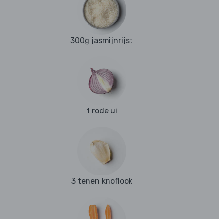
300g jasmijnrijst
1 rode ui
3 tenen knoflook