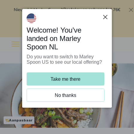
Nieuw bij Marley Spoon?
76€
Bestel nu en ontvang tot
korting op je eerste 5 boxen
.
Inwisselen
Welcome! You’ve
landed on Marley
Spoon NL
Do you want to switch to Marley
Spoon US to see our local offering?
Take me there
No thanks
Aanpasbaar