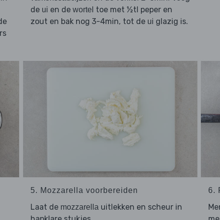
de
en de
toe met ½tl peper en
ui
wortel
de
zout en bak nog 3-4min, tot de
glazig is.
ui
rs
5. Mozzarella voorbereiden
6.
Laat de
uitlekken en scheur in
Me
mozzarella
hapklare stukjes.
me