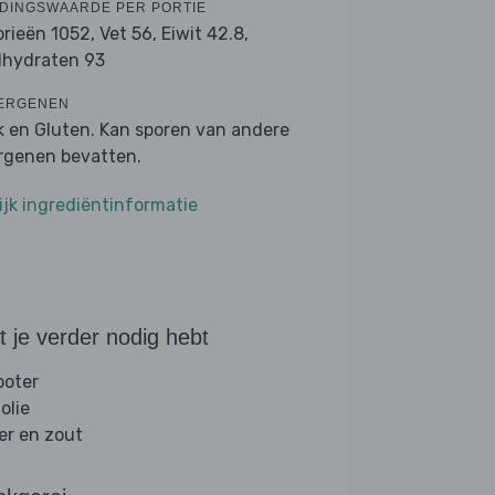
DINGSWAARDE PER PORTIE
orieën 1052,
Vet 56,
Eiwit 42.8,
lhydraten 93
ERGENEN
k en Gluten. Kan sporen van andere
ergenen bevatten.
ijk ingrediëntinformatie
 je verder nodig hebt
boter
folie
er en zout