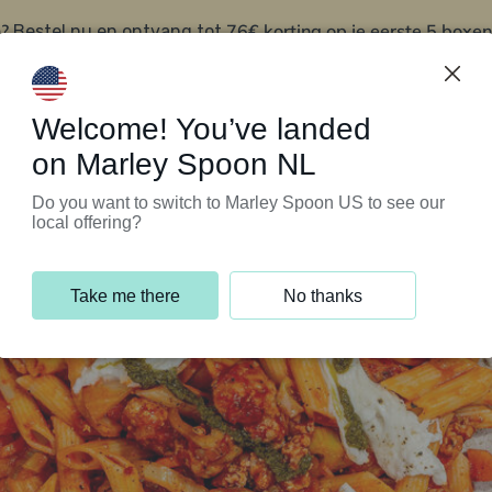
?
76€ korting op je eerste 5 boxen
Bestel nu en ontvang tot
t
Klantenservice
Welcome! You’ve landed
on Marley Spoon NL
Do you want to switch to Marley Spoon US to see our
local offering?
Take me there
No thanks