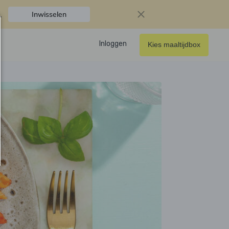
.
Inwisselen
Inloggen
Kies maaltijdbox