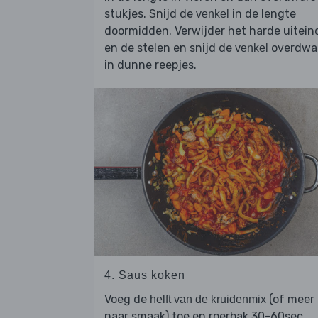
stukjes. Snijd de
in de lengte
venkel
doormidden. Verwijder het harde uitein
en de stelen en snijd de
overdwa
venkel
in dunne reepjes.
4. Saus koken
Voeg de
(of meer
helft van de kruidenmix
naar smaak) toe en roerbak 30-60sec.