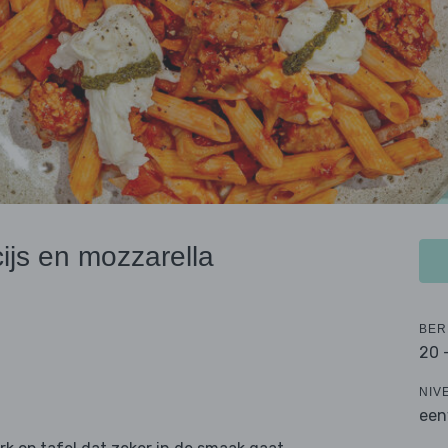
js en mozzarella
BER
20 
NIV
een