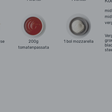
Ko
mid
mid
ver
Ver
gro
nse
200g
1 bol mozzarella
bla
tomatenpassata
ste