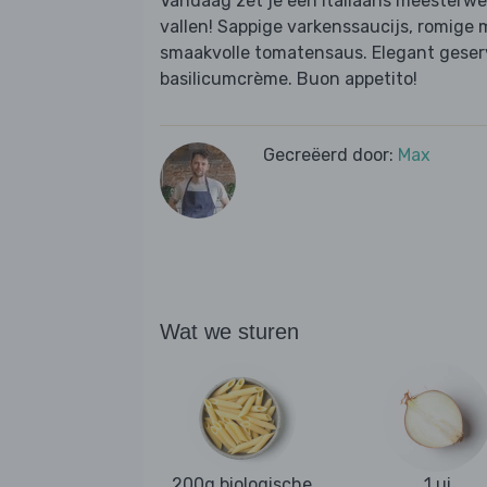
Vandaag zet je een Italiaans meesterwer
vallen! Sappige varkenssaucijs, romige 
smaakvolle tomatensaus. Elegant gese
basilicumcrème. Buon appetito!
Gecreëerd door:
Max
Wat we sturen
200g biologische
1 ui