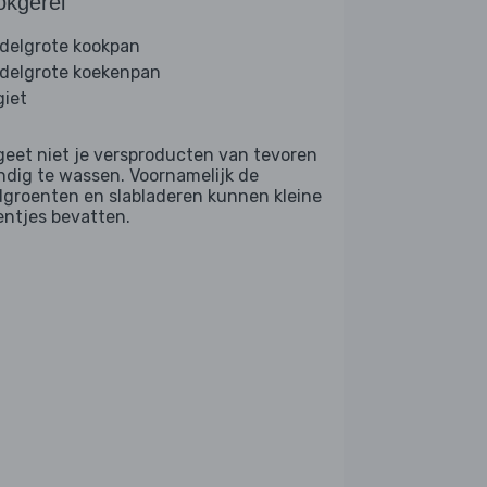
okgerei
delgrote kookpan
delgrote koekenpan
giet
geet niet je versproducten van tevoren
ndig te wassen. Voornamelijk de
dgroenten en slabladeren kunnen kleine
entjes bevatten.