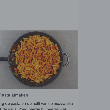
 Pasta afmaken
ng de
en de
pasta
helft van de mozzarella
t de
. Voeg beetje bij beetje wat
saus