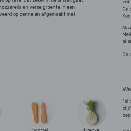
k op tafel dat zeker in de smaak gaat
VOE
mozzarella en verse groente in een
Cal
rveerd op penne en afgemaakt met
Koo
ALL
Mel
all
Bek
Wat
1el 
olij
pep
1 wortel
1 venkel