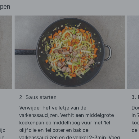
ppen
2. Saus starten
3.
Verwijder het velletje van de
Do
. Verhit een middelgrote
in
varkenssaucijzen
koekenpan op middelhoog vuur met 1el
ko
ijd
olijfolie en 1el boter en bak de
de
in
en de
2-3min. Voeg
varkenssaucijzen
venkel