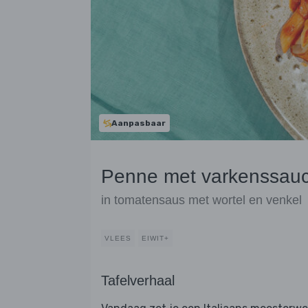
Aanpasbaar
Penne met varkenssauci
in tomatensaus met wortel en venkel
VLEES
EIWIT+
Tafelverhaal