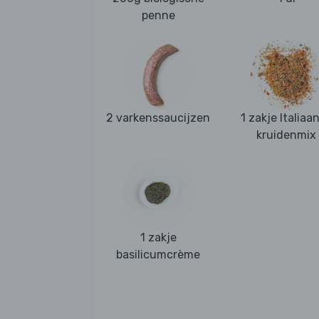
penne
2 varkenssaucijzen
1 zakje Italiaa
kruidenmix
1 zakje
basilicumcrème