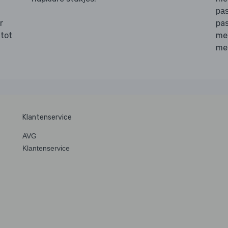
pas
r
pas
 tot
me
me
Klantenservice
AVG
Klantenservice