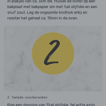
in plakjes van ca. 3cm dik. Hussel de
op een
wortel
bakplaat met bakpapier om met ½el olijfolie en een
snuf zout. Leg de
erbij en
ongepelde knoflook
rooster het geheel ca. 15min in de oven.
2. Salade voorbereiden
Klop een
van 1½el olijfolie, 1el witte azijn,
dressing