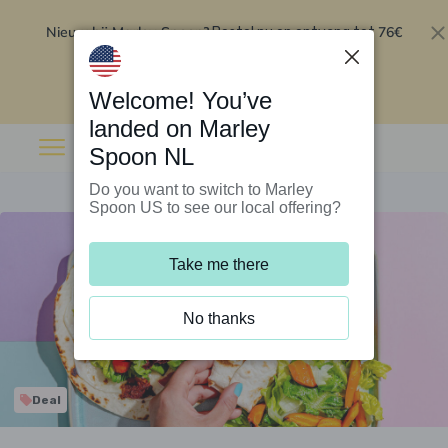
Nieuw bij Marley Spoon?
76€
Bestel nu en ontvang tot
korting op je eerste 5 boxen
.
Inwisselen
Welcome! You’ve
landed on Marley
Spoon NL
Do you want to switch to Marley
Spoon US to see our local offering?
Take me there
No thanks
Deal