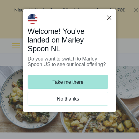
Nieuw bij Marley Spoon?
76€
Bestel nu en ontvang tot
korting op je eerste 5 boxen
.
Inwisselen
Welcome! You’ve
landed on Marley
Spoon NL
Do you want to switch to Marley
Spoon US to see our local offering?
Take me there
No thanks