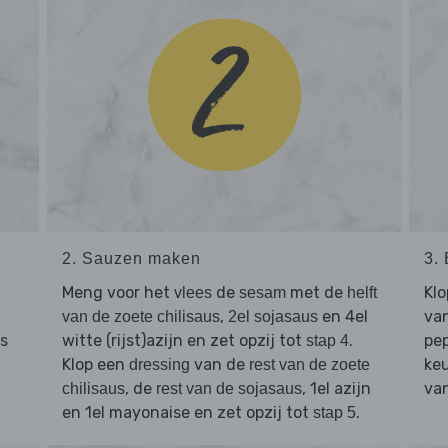
2. Sauzen maken
3.
Meng voor het
de
met de
Klo
vlees
sesam
helft
,
en 4el
van
van de zoete chilisaus
2el sojasaus
es
witte (rijst)azijn en zet opzij tot
.
pep
stap 4
Klop een
van de
keu
dressing
rest van de zoete
, de
, 1el azijn
van
chilisaus
rest van de sojasaus
en 1el mayonaise en zet opzij tot
.
stap 5