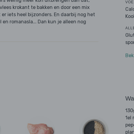
ers weinig meer kon uitbrengen dan dat,
VOE
vlees krokant te bakken en door een mix
Cal
er iets heel bijzonders. En daarbij nog het
Koo
l en romanasla... Dan kun je alleen nog
ALL
Glu
spo
Bek
Wat
130
1el
pep
pla