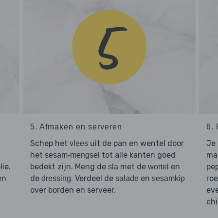
5. Afmaken en serveren
6.
Schep het
uit de pan en wentel door
Je 
vlees
het
tot alle kanten goed
mak
sesam-mengsel
ie.
bedekt zijn. Meng de
met de
en
pep
sla
wortel
en
de
. Verdeel de
en
roe
dressing
salade
sesamkip
over borden en serveer.
eve
chi