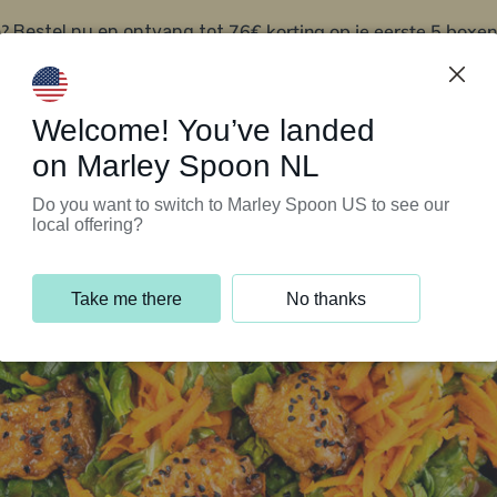
?
76€ korting op je eerste 5 boxen
Bestel nu en ontvang tot
t
Klantenservice
Welcome! You’ve landed
on Marley Spoon NL
Do you want to switch to Marley Spoon US to see our
local offering?
Take me there
No thanks