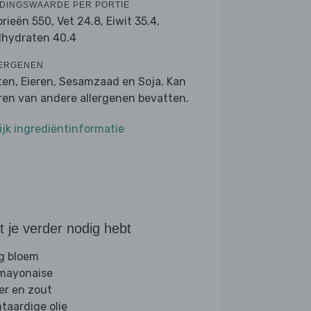
DINGSWAARDE PER PORTIE
orieën 550,
Vet 24.8,
Eiwit 35.4,
lhydraten 40.4
ERGENEN
ten, Eieren, Sesamzaad en Soja. Kan
ren van andere allergenen bevatten.
ijk ingrediëntinformatie
 je verder nodig hebt
g bloem
 mayonaise
er en zout
ntaardige olie