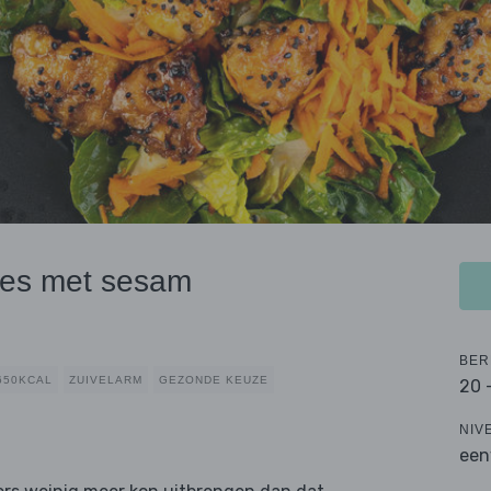
kjes met sesam
BER
650KCAL
ZUIVELARM
GEZONDE KEUZE
20 
NIV
een