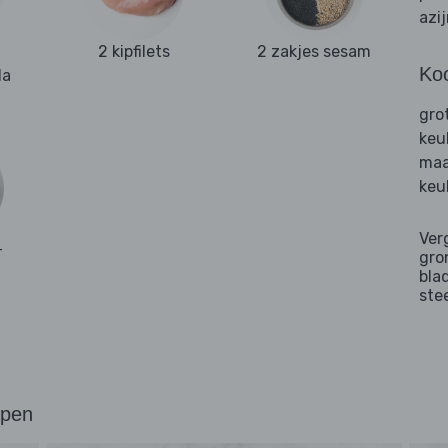
azi
2 kipfilets
2 zakjes sesam
Ko
la
gro
keu
maa
keu
Ver
-
gro
bla
ste
ppen