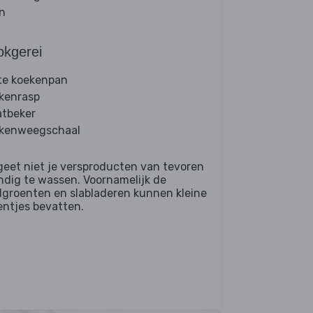
jn
okgerei
te koekenpan
kenrasp
tbeker
kenweegschaal
geet niet je versproducten van tevoren
ndig te wassen. Voornamelijk de
dgroenten en slabladeren kunnen kleine
entjes bevatten.