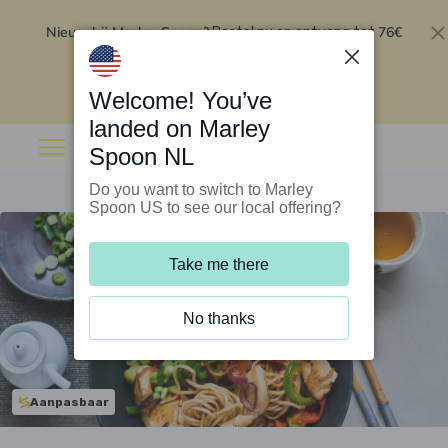
Nieuw bij Marley Spoon?
76€
Bestel nu en ontvang tot
korting op je eerste 5 boxen
.
Inwisselen
Welcome! You’ve
landed on Marley
Spoon NL
Do you want to switch to Marley
Spoon US to see our local offering?
Take me there
No thanks
Aanpasbaar