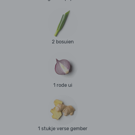
2 bosuien
1 rode ui
1 stukje verse gember