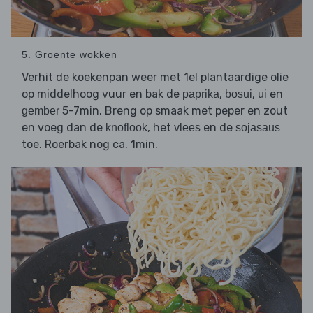
5. Groente wokken
Verhit de koekenpan weer met 1el plantaardige olie
op middelhoog vuur en bak de
,
,
en
paprika
bosui
ui
5-7min. Breng op smaak met peper en zout
gember
en voeg dan de
, het
en de
knoflook
vlees
sojasaus
toe. Roerbak nog ca. 1min.