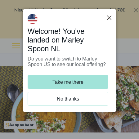
Nieuw bij Marley Spoon?
76€
Bestel nu en ontvang tot
korting op je eerste 5 boxen
.
Inwisselen
Welcome! You’ve
landed on Marley
Spoon NL
Do you want to switch to Marley
Spoon US to see our local offering?
Take me there
No thanks
Aanpasbaar