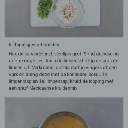
5. Topping voorbereiden
Hak de
grof. Snijd de
in
koriander incl. steeltjes
bosui
dunne ringetjes. Rasp de
fijn en pers de
limoenschil
uit. Verkruimel de
met je vingers of een
limoen
feta
vork en meng deze met de
,
,
koriander
bosui
1tl
en
. Kruid de
met
limoenrasp
1el limoensap
topping
een snuf
.
Mexicaanse kruidenmix