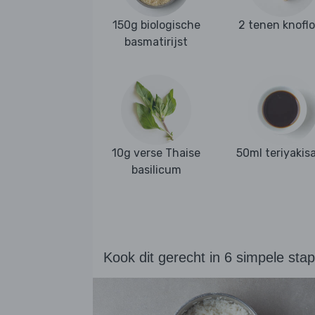
150g biologische
2 tenen knofl
basmatirijst
10g verse Thaise
50ml teriyakis
basilicum
Kook dit gerecht in 6 simpele sta