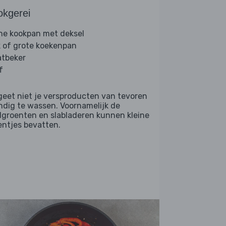
okgerei
ine kookpan met deksel
 of grote koekenpan
tbeker
f
geet niet je versproducten van tevoren
ndig te wassen. Voornamelijk de
dgroenten en slabladeren kunnen kleine
entjes bevatten.