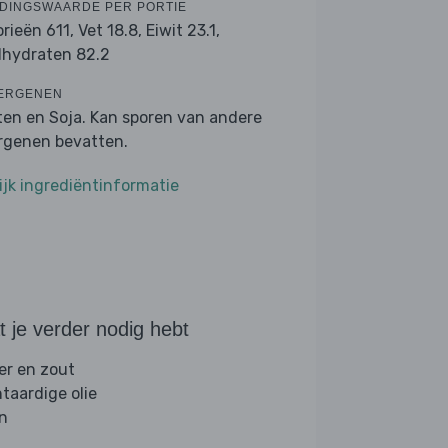
DINGSWAARDE PER PORTIE
orieën 611,
Vet 18.8,
Eiwit 23.1,
lhydraten 82.2
ERGENEN
ten en Soja. Kan sporen van andere
ergenen bevatten.
ijk ingrediëntinformatie
 je verder nodig hebt
er en zout
ntaardige olie
jn