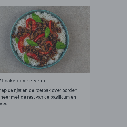
 Afmaken en serveren
hep de
en de
over borden,
rijst
roerbak
rneer met de
en
rest van de basilicum
veer.