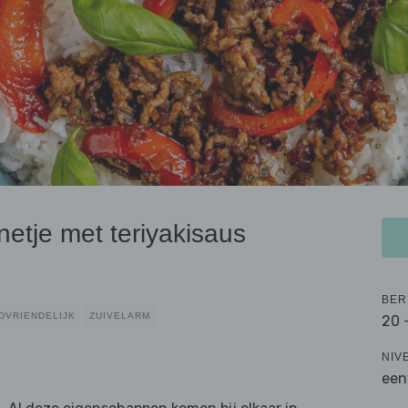
etje met teriyakisaus
BER
DVRIENDELIJK
ZUIVELARM
20 
NIV
een