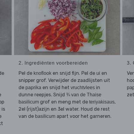
2. Ingrediënten voorbereiden
3.
de
Pel de
en snijd fijn. Pel de
en
Ver
knoflook
ui
snipper grof. Verwijder de zaadlijsten uit
hoo
de
en snijd het
in
paprika
vruchtvlees
pap
e
dunne reepjes. Snijd
zet
¾ van de Thaise
op
grof en meng met de
,
basilicum
teriyakisaus
 is
2el (rijst)azijn en 3el water. Houd de rest
e
van de
apart voor het garneren.
basilicum
kt