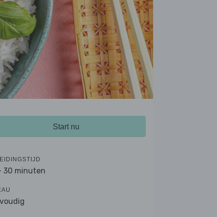
Start nu
EIDINGSTIJD
- 30 minuten
EAU
voudig