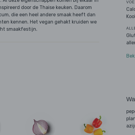
l. Al deze eigenschappen komen bij elkaar in
VOE
ïnspireerd door de Thaise keuken. Daarom
Cal
icum, die een heel andere smaak heeft dan
Koo
echten kennen. Het vegan gehakt kruiden we
ALL
cht smaakfestijn.
Glu
all
Bek
Wat
pep
pla
azi