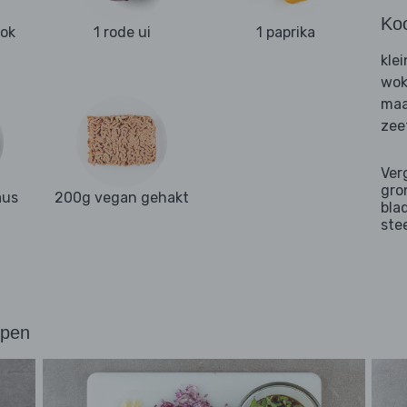
Ko
ook
1 rode ui
1 paprika
kle
wok
maa
zee
Ver
gro
aus
200g vegan gehakt
bla
ste
ppen