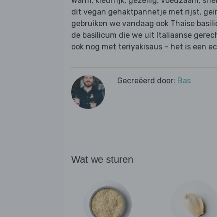
Warm, kleurrijk, gezellig, voedzaam, sne
dit vegan gehaktpannetje met rijst, ge
gebruiken we vandaag ook Thaise basil
de basilicum die we uit Italiaanse ger
ook nog met teriyakisaus – het is een e
Gecreëerd door:
Bas
Wat we sturen