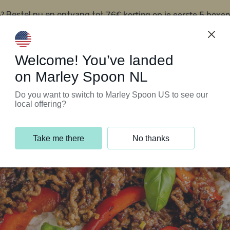
?
76€ korting op je eerste 5 boxen
Bestel nu en ontvang tot
t
Klantenservice
Welcome! You’ve landed
on Marley Spoon NL
Do you want to switch to Marley Spoon US to see our
local offering?
Take me there
No thanks