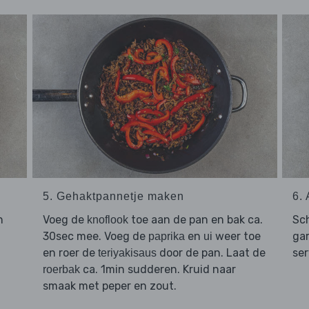
5. Gehaktpannetje maken
6.
n
Voeg de
toe aan de pan en bak ca.
Sc
knoflook
30sec mee. Voeg de
en
weer toe
ga
paprika
ui
en roer de
door de pan. Laat de
ser
teriyakisaus
ca. 1min sudderen. Kruid naar
roerbak
smaak met peper en zout.