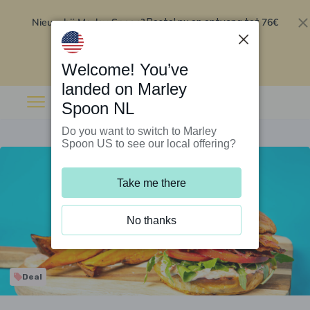
Nieuw bij Marley Spoon?
76€
Bestel nu en ontvang tot
korting op je eerste 5 boxen
.
Inwisselen
Welcome! You’ve
landed on Marley
Spoon NL
Do you want to switch to Marley
Spoon US to see our local offering?
Take me there
No thanks
Deal