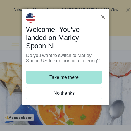
Nieuw bij Marley Spoon?
76€
Bestel nu en ontvang tot
korting op je eerste 5 boxen
.
Inwisselen
Welcome! You’ve
landed on Marley
Spoon NL
Do you want to switch to Marley
Spoon US to see our local offering?
Take me there
No thanks
Aanpasbaar