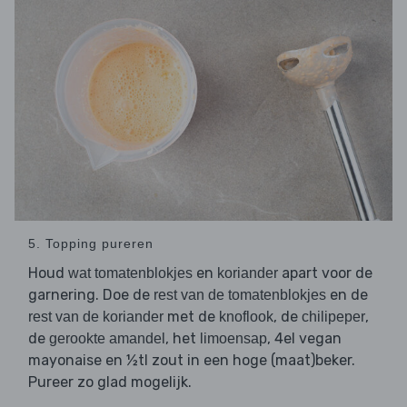
5. Topping pureren
Houd
en
apart voor de
wat tomatenblokjes
koriander
garnering. Doe de
en de
rest van de tomatenblokjes
met de
, de
,
rest van de koriander
knoflook
chilipeper
de
, het
, 4el vegan
gerookte amandel
limoensap
mayonaise en ½tl zout in een hoge (maat)beker.
Pureer zo glad mogelijk.