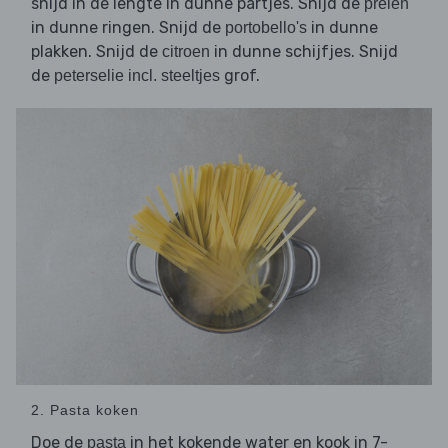
snijd in de lengte in dunne partjes. Snijd de
preien
in dunne ringen. Snijd de
in dunne
portobello's
plakken. Snijd de
in dunne schijfjes. Snijd
citroen
de
grof.
peterselie incl. steeltjes
2. Pasta koken
Doe de
in het kokende water en kook in 7-
pasta