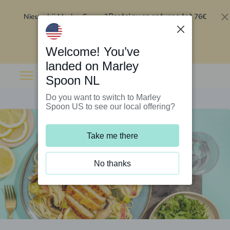
Nieuw bij Marley Spoon?
76€
Bestel nu en ontvang tot
korting op je eerste 5 boxen
.
Inwisselen
Welcome! You’ve
landed on Marley
Spoon NL
Do you want to switch to Marley
Spoon US to see our local offering?
Take me there
No thanks