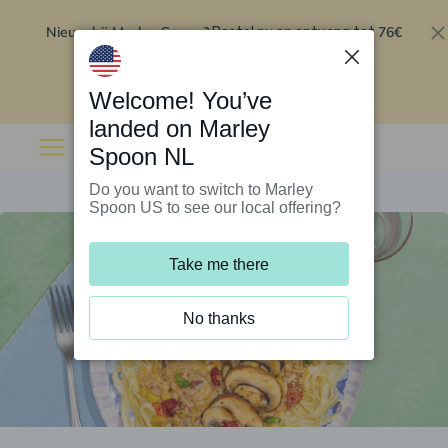
Nieuw bij Marley Spoon?
76€
Bestel nu en ontvang tot
korting op je eerste 5 boxen
.
Inwisselen
Welcome! You’ve
landed on Marley
Spoon NL
Do you want to switch to Marley
Spoon US to see our local offering?
Take me there
No thanks