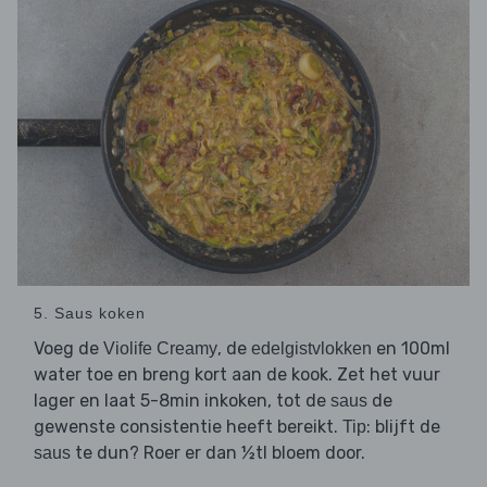
5. Saus koken
Voeg de
, de
en 100ml
Violife Creamy
edelgistvlokken
water toe en breng kort aan de kook. Zet het vuur
lager en laat 5-8min inkoken, tot de
de
saus
gewenste consistentie heeft bereikt.
: blijft de
Tip
te dun? Roer er dan ½tl bloem door.
saus