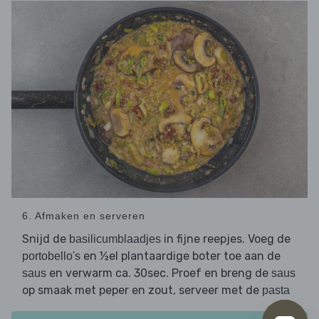
6. Afmaken en serveren
Snijd de
in fijne reepjes. Voeg de
basilicumblaadjes
en ½el plantaardige boter toe aan de
portobello's
en verwarm ca. 30sec. Proef en breng de
saus
saus
op smaak met peper en zout, serveer met de
pasta
en bestrooi met de
.
basilicum