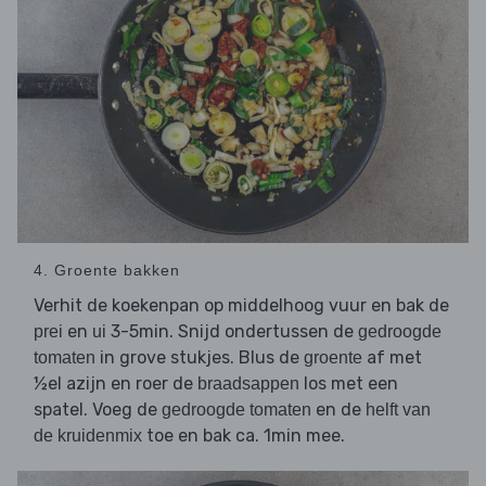
4. Groente bakken
Verhit de koekenpan op middelhoog vuur en bak de
en
3-5min. Snijd ondertussen de
prei
ui
gedroogde
in grove stukjes. Blus de
af met
tomaten
groente
½el azijn en roer de
los met een
braadsappen
spatel. Voeg de
en de
gedroogde tomaten
helft van
toe en bak ca. 1min mee.
de kruidenmix