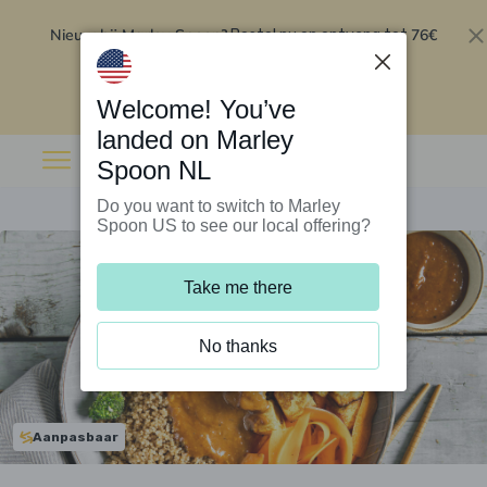
Nieuw bij Marley Spoon?
76€
Bestel nu en ontvang tot
korting op je eerste 5 boxen
.
Inwisselen
Welcome! You’ve
landed on Marley
Spoon NL
Do you want to switch to Marley
Spoon US to see our local offering?
Take me there
No thanks
Aanpasbaar