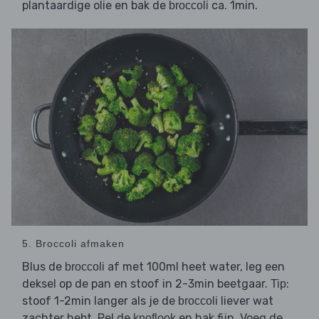
plantaardige olie en bak de
ca. 1min.
broccoli
5. Broccoli afmaken
Blus de
af met 100ml heet water, leg een
broccoli
deksel op de pan en stoof in 2-3min beetgaar.
:
Tip
stoof 1-2min langer als je de
liever wat
broccoli
zachter hebt. Pel de
en hak fijn. Voeg de
knoflook