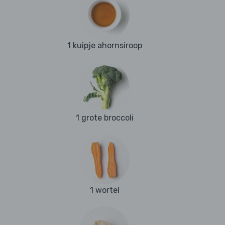
1 kuipje ahornsiroop
1 grote broccoli
1 wortel