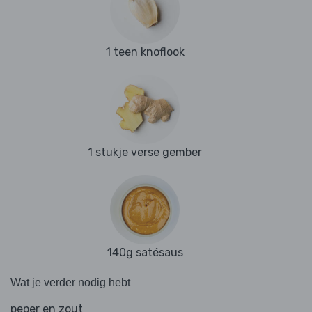
1 teen knoflook
1 stukje verse gember
140g satésaus
Wat je verder nodig hebt
peper en zout