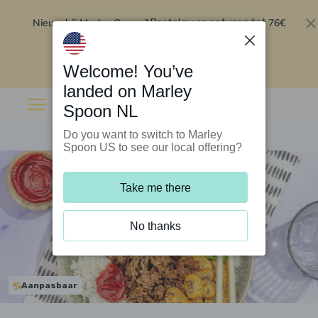
Nieuw bij Marley Spoon?
76€
Bestel nu en ontvang tot
korting op je eerste 5 boxen
.
Inwisselen
Welcome! You’ve
landed on Marley
Spoon NL
Do you want to switch to Marley
Spoon US to see our local offering?
Take me there
No thanks
Aanpasbaar