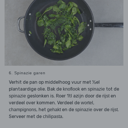
6. Spinazie garen
Verhit de pan op middelhoog vuur met ½el
plantaardige olie. Bak de
en
tot de
knoflook
spinazie
geslonken is. Roer 1tl azijn door de
en
spinazie
rijst
verdeel over kommen. Verdeel de
,
wortel
, het
en de
over de
.
champignons
gehakt
spinazie
rijst
Serveer met de
.
chilipasta