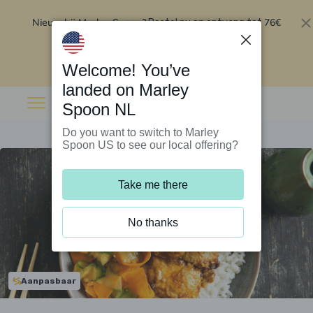
Nieuw bij Marley Spoon?
76€
Bestel nu en ontvang tot
korting op je eerste 5 boxen
.
Inwisselen
Welcome! You’ve
landed on Marley
Spoon NL
Do you want to switch to Marley
Spoon US to see our local offering?
Take me there
No thanks
Aanpasbaar