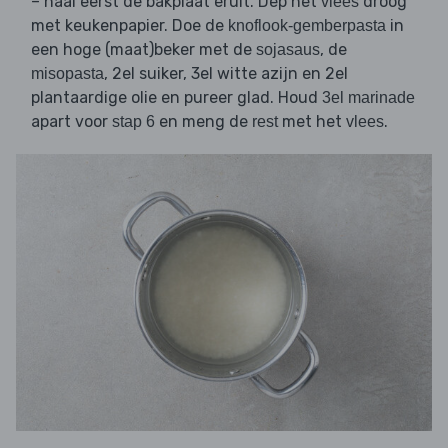
– haal eerst de bakplaat eruit. Dep het
droog
vlees
met keukenpapier. Doe de
in
knoflook-gemberpasta
een hoge (maat)beker met de
, de
sojasaus
, 2el suiker, 3el witte azijn en 2el
misopasta
plantaardige olie en pureer glad. Houd
3el marinade
apart voor
en meng de
met het
.
stap 6
rest
vlees