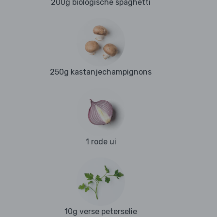
200g biologische spaghetti
250g kastanjechampignons
1 rode ui
10g verse peterselie