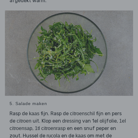
afgedekt warm.
5. Salade maken
Rasp de
fijn. Rasp de
fijn en pers
kaas
citroenschil
de
uit. Klop een
van 1el olijfolie,
citroen
dressing
1el
,
en een snuf peper en
citroensap
1tl citroenrasp
zout. Hussel de
en de
om met de
rucola
kaas