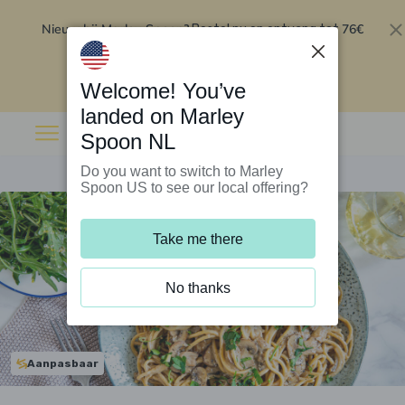
Nieuw bij Marley Spoon?
76€
Bestel nu en ontvang tot
korting op je eerste 5 boxen
.
Inwisselen
Welcome! You’ve
landed on Marley
Spoon NL
Do you want to switch to Marley
Spoon US to see our local offering?
Take me there
No thanks
Aanpasbaar