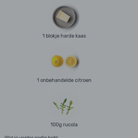
1 blokje harde kaas
1 onbehandelde citroen
100g rucola
Wat je verder nodig hebt