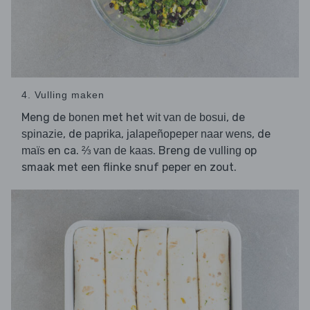
4. Vulling maken
Meng de
met het
, de
bonen
wit van de bosui
, de
,
, de
spinazie
paprika
jalapeñopeper naar wens
en ca.
. Breng de
op
maïs
⅔ van de kaas
vulling
smaak met een flinke snuf peper en zout.