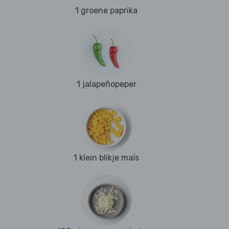
1 groene paprika
1 jalapeñopeper
1 klein blikje maïs