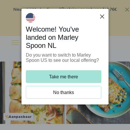
Nieuw bij Marley Spoon?
76€
Bestel nu en ontvang tot
korting op je eerste 5 boxen
.
Inwisselen
Welcome! You’ve
landed on Marley
Spoon NL
Do you want to switch to Marley
Spoon US to see our local offering?
Take me there
No thanks
Aanpasbaar