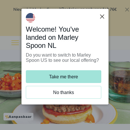
Nieuw bij Marley Spoon?
76€
Bestel nu en ontvang tot
korting op je eerste 5 boxen
.
Inwisselen
Welcome! You’ve
landed on Marley
Spoon NL
Do you want to switch to Marley
Spoon US to see our local offering?
Take me there
No thanks
Aanpasbaar