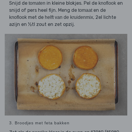
Snijd de
in kleine blokjes. Pel de
en
tomaten
knoflook
snijd of pers heel fijn. Meng de
en de
tomaat
met de
, 2el lichte
knoflook
helft van de kruidenmix
azijn en ½tl zout en zet opzij.
3. Broodjes met feta bakken