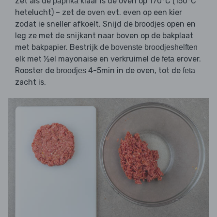
Zet als de
klaar is de oven op 170°C (150°C
paprika
hetelucht) – zet de oven evt. even op een kier
zodat ie sneller afkoelt. Snijd de
open en
broodjes
leg ze met de snijkant naar boven op de bakplaat
met bakpapier. Bestrijk de
bovenste broodjeshelften
elk met ½el mayonaise en verkruimel de
erover.
feta
Rooster de
4-5min in de oven, tot de
broodjes
feta
zacht is.