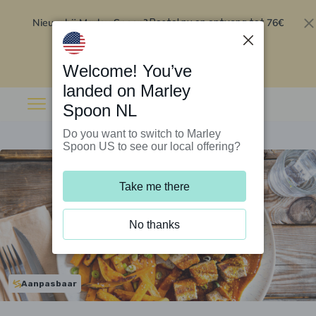
Nieuw bij Marley Spoon?
76€
Bestel nu en ontvang tot
korting op je eerste 5 boxen
.
Inwisselen
Welcome! You’ve
landed on Marley
Spoon NL
Do you want to switch to Marley
Spoon US to see our local offering?
Take me there
No thanks
Aanpasbaar