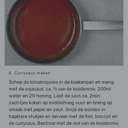
6. Currysaus maken
Schep de
in de koekenpan en meng
tomatenpuree
met de
, ca.
, 200ml
sojasaus
⅔ van de kruidenmix
water en 2tl honing. Laat de
ca. 2min
saus
zachtjes koken op middelhoog vuur en breng op
smaak met peper en zout. Snijd de
in
worsten
hapklare stukjes en serveer met de
,
en
friet
broccoli
de
. Bestrooi met de
currysaus
rest van de kruidenmix