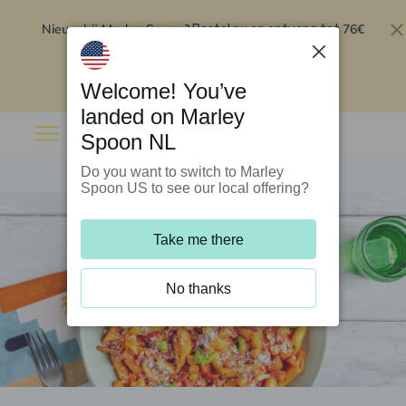
Nieuw bij Marley Spoon?
76€
Bestel nu en ontvang tot
korting op je eerste 5 boxen
.
Inwisselen
Welcome! You’ve
landed on Marley
Spoon NL
Do you want to switch to Marley
Spoon US to see our local offering?
Take me there
No thanks