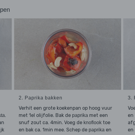
ppen
2. Paprika bakken
3.
Verhit een grote koekenpan op hoog vuur
Vo
.
met 1el olijfolie. Bak de
met een
en 
sta
paprika
an
snuf zout ca. 4min. Voeg de
toe
af
knoflook
jk
en bak ca. 1min mee. Schep de
en
en 
paprika