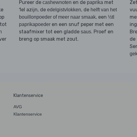
Pureer de
en de
met
Ze
cashewnoten
paprika
ke
1el azijn, de
, de
vu
edelgistvlokken
helft van het
op
, een
me
bouillonpoeder of meer naar smaak
½tl
tot
en een snuf peper met een
ing
paprikapoeder
staafmixer tot een gladde
. Proef en
Br
n
saus
ver
breng op smaak met zout.
de
Se
gek
Klantenservice
AVG
Klantenservice