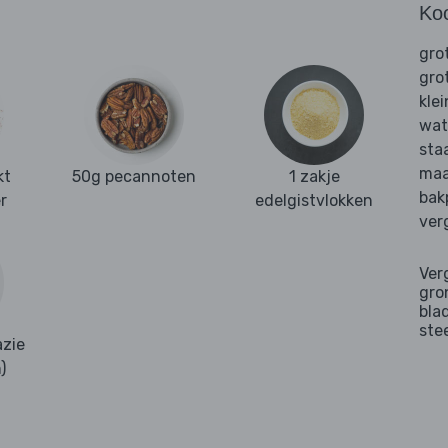
Ko
gro
gro
kle
wat
sta
maa
kt
50g pecannoten
1 zakje
bak
r
edelgistvlokken
ver
Ver
gro
bla
ste
zie
)