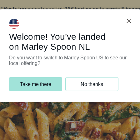
?
76€ korting op je eerste 5 boxen
Bestel nu en ontvang tot
t
Klantenservice
Welcome! You’ve landed
on Marley Spoon NL
Do you want to switch to Marley Spoon US to see our
local offering?
Take me there
No thanks