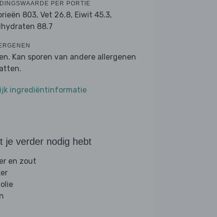
DINGSWAARDE PER PORTIE
orieën 803,
Vet 26.8,
Eiwit 45.3,
lhydraten 88.7
ERGENEN
en. Kan sporen van andere allergenen
atten.
ijk ingrediëntinformatie
 je verder nodig hebt
er en zout
ker
folie
jn