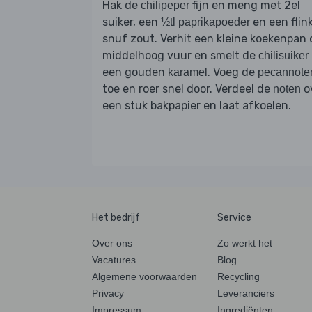
Hak de
fijn en meng met 2el
chilipeper
suiker, een
en een flin
½tl paprikapoeder
snuf zout. Verhit een kleine koekenpan 
middelhoog vuur en smelt de
chilisuiker
een gouden
. Voeg de
karamel
pecannote
toe en roer snel door. Verdeel de
o
noten
een stuk bakpapier en laat afkoelen.
Het bedrijf
Service
Over ons
Zo werkt het
Vacatures
Blog
Algemene voorwaarden
Recycling
Privacy
Leveranciers
Impressum
Ingrediënten