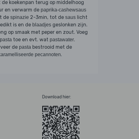
t de koekenpan terug op middelhoog
ur en verwarm de
paprika-cashewsaus
t de
2-3min, tot de
licht
spinazie
saus
edikt is en de
geslonken zijn.
blaadjes
eng op smaak met peper en zout. Voeg
toe en evt. wat
.
pasta
pastawater
rveer de
bestrooid met de
pasta
.
aramelliseerde pecannoten
Download hier: