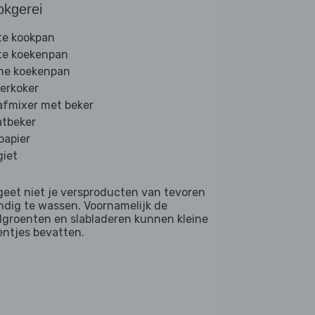
okgerei
te kookpan
te koekenpan
ine koekenpan
erkoker
afmixer met beker
tbeker
papier
giet
geet niet je versproducten van tevoren
ndig te wassen. Voornamelijk de
dgroenten en slabladeren kunnen kleine
entjes bevatten.