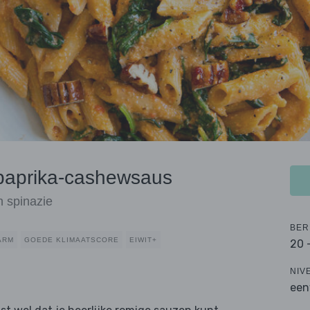
 paprika-cashewsaus
 spinazie
BER
ARM
GOEDE KLIMAATSCORE
EIWIT+
20 
NIV
een