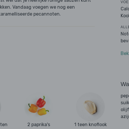
ast wel dat je heerlijke romige sauzen kunt
VOE
okken. Vandaag voegen we nog een
Cal
ekaramelliseerde pecannoten.
Koo
ALL
Not
bev
Bek
Wat
pep
sui
olij
azi
ten
2 paprika's
1 teen knoflook