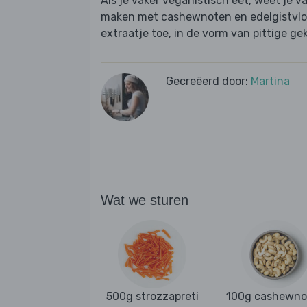
Als je vaker veganistisch eet, weet je v
maken met cashewnoten en edelgistvl
extraatje toe, in de vorm van pittige g
Gecreëerd door:
Martina
Wat we sturen
500g strozzapreti
100g cashewno