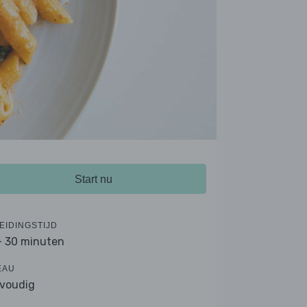
Start nu
EIDINGSTIJD
- 30 minuten
EAU
voudig