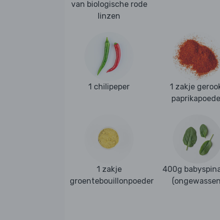
van biologische rode
linzen
1 chilipeper
1 zakje geroo
paprikapoede
1 zakje
400g babyspina
groentebouillonpoeder
(ongewassen